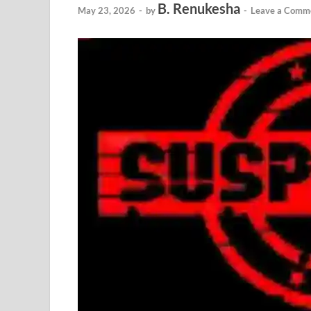
B. Renukesha
May 23, 2026
-
by
-
Leave a Comm