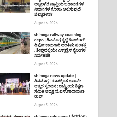
ಅಬ್ಬಲಗೆರೆ ವ್ಯಾಪ್ತಿಯ ಬಡಾವಣೆಗಳ
ನಿವಾಸಿಗಳ ಗೋಳು ಆಲಿಸುವುದೆ
ಜಿಲ್ಲಾಡಳಿತ?
August 6, 2026
shimoga railway coaching
depo | ಶಿವಮೊಗ್ಗ ರೈಲ್ವೆ ಕೋಚಿಂಗ್
ಡಿಪೋ ಕಾಮಗಾರಿ ಅಂತಿಮ ಹಂತಕ್ಕೆ
: ಶೀಘ್ರದಲ್ಲಿಯೇ ಎಕ್ಸ್‌ಪ್ರೆಸ್ ರೈಲುಗಳ
ನಿರ್ವಹಣೆ!
August 5, 2026
shimoga news update |
ಶಿವಮೊಗ್ಗ | ರೂಪಕ್ಕಿಂತ ಗುಣವೇ
ಆತ್ಮದ ಸ್ಪಂದನ : ರಾಷ್ಟ್ರೀಯ ಶಿಕ್ಷಣ
ಸಮಿತಿ ಅಧ್ಯಕ್ಷ ಜಿ.ಎಸ್.ನಾರಾಯಣ
ರಾವ್
August 5, 2026
shimoga rain news | ಶಿವಮೊಗ್ಗ :