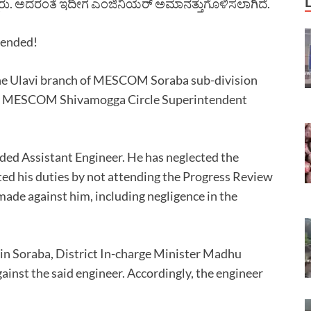
ದರು. ಅದರಂತೆ ಇದೀಗ ಎಂಜಿನಿಯರ್ ಅಮಾನತ್ತುಗೊಳಿಸಲಾಗಿದೆ.
pended!
the Ulavi branch of MESCOM Soraba sub-division
 by MESCOM Shivamogga Circle Superintendent
nded Assistant Engineer. He has neglected the
cted his duties by not attending the Progress Review
ade against him, including negligence in the
 in Soraba, District In-charge Minister Madhu
ainst the said engineer. Accordingly, the engineer