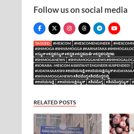
Follow us on social media
TAGGED
#MESCOM
#MESCOMENGINEER
#MESCOM
#SHIMOGA #SHIVAMOGGA #KARNATAKA #SHIMOGALOCAL
#ನ್ಯೂಸ್ #ಕನ್ನಡನ್ಯೂಸ್ #ಕನ್ನಡ #ಕನ್ನಡವಾರ್ತೆ #ಕನ್ನಡಸುದ್ದಿಗಳು
#SHIMOGANEWS
#SHIVAMOGGANEWS #SHIMOGALOC
#SORABA : MESCOM ASSISTANT ENGINEER SUSPENDED!
#UDAYASAAKSHI #ಉದಯಸಾಕ್ಷಿ #ಉದಯಸಾಕ್ಷಿನ್ಯೂಸ್ #UDA
#SHIVAMOGGANEWS #ಶಿವಮೊಗ್ಗ #ಶಿವಮೊಗ್ಗಸುದ್ದಿ
#ಉದಯಸಾಕ್ಷಿ
#ಉದಯಸಾಕ್ಷಿನ್ಯೂಸ್
#ಶಿವಮೊಗ್ಗ
#ಶಿವಮೊಗ್ಗನ್ಯೂಸ್
#
RELATED POSTS