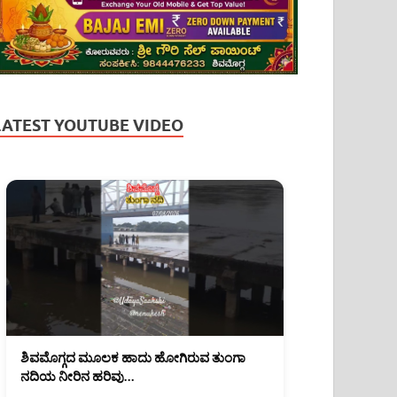
LATEST YOUTUBE VIDEO
ಶಿವಮೊಗ್ಗದ ಮೂಲಕ ಹಾದು ಹೋಗಿರುವ ತುಂಗಾ
ನದಿಯ ನೀರಿನ ಹರಿವು
(07/08/2026)#shimoga #tungariver