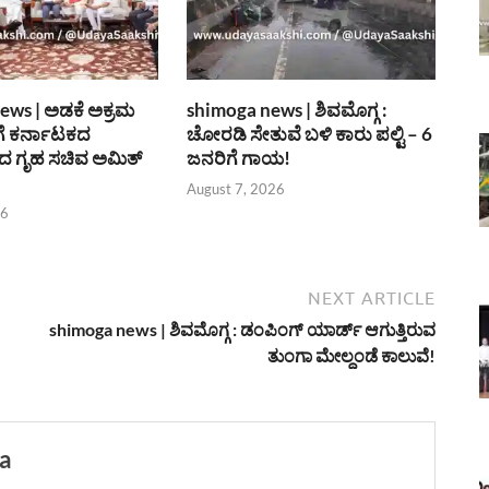
ews | ಅಡಕೆ ಅಕ್ರಮ
shimoga news | ಶಿವಮೊಗ್ಗ :
ೆ ಕರ್ನಾಟಕದ
ಚೋರಡಿ ಸೇತುವೆ ಬಳಿ ಕಾರು ಪಲ್ಟಿ – 6
 ಗೃಹ ಸಚಿವ ಅಮಿತ್
ಜನರಿಗೆ ಗಾಯ!
August 7, 2026
26
NEXT ARTICLE
shimoga news | ಶಿವಮೊಗ್ಗ : ಡಂಪಿಂಗ್ ಯಾರ್ಡ್ ಆಗುತ್ತಿರುವ
ತುಂಗಾ ಮೇಲ್ದಂಡೆ ಕಾಲುವೆ!
a