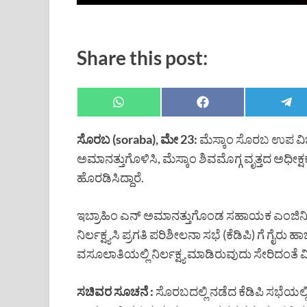
Share this post:
ಸೊರಬ (soraba), ಮೇ 23:
ಮೆಸ್ಕಾಂ ಸೊರಬ ಉಪ ವ
ಅಮಾನತ್ತುಗೊಳಿಸಿ, ಮೆಸ್ಕಾಂ ಶಿವಮೊಗ್ಗ ವೃತ್ತದ 
ಹೊರಡಿಸಿದ್ದಾರೆ.
ಇಬ್ರಾಹಿಂ ಎನ್ ಅಮಾನತ್ತುಗೊಂಡ ಸಹಾಯಕ ಎಂಜಿನಿ
ನಿರ್ಲಕ್ಷ್ಯಸಿ ಪ್ರಗತಿ ಪರಿಶೀಲನಾ ಸಭೆ (ಕೆಡಿಪಿ) ಗೆ 
ವಸೂಲಾತಿಯಲ್ಲಿ ನಿರ್ಲಕ್ಷ್ಯ ಮಾಡಿರುವುದು ಸೇರಿದಂ
ಸಚಿವರ ಸೂಚನೆ :
ಸೊರಬದಲ್ಲಿ ನಡೆದ ಕೆಡಿಪಿ ಸಭೆಯಲ್ಲಿ