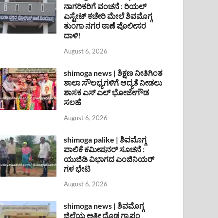
ನಾಗರಿಕರಿಗೆ ವಂಚನೆ : ರಿಯಲ್
ಎಸ್ಟೇಟ್ ಕಚೇರಿ ಮೇಲೆ ಶಿವಮೊಗ್ಗ
ತುಂಗಾ ನಗರ ಠಾಣೆ ಪೊಲೀಸರ
ದಾಳಿ!
August 6, 2026
shimoga news | ಶಿಕ್ಷಣ ನೀತಿಗಿಂತ
ಶಾಲಾ ಸೌಲಭ್ಯಗಳಿಗೆ ಆದ್ಯತೆ ನೀಡಲು
ಶಾಸಕ ಎಸ್ ಎಲ್ ಭೋಜೇಗೌಡ
ಸಲಹೆ
August 6, 2026
shimoga palike | ಶಿವಮೊಗ್ಗ
ಪಾಲಿಕೆ ಕಮೀಷನರ್ ಸೂಚನೆ :
ಯುಜಿಡಿ ವಿಭಾಗದ ಎಂಜಿನಿಯರ್
ಗಳ ಭೇಟಿ
August 6, 2026
shimoga news | ಶಿವಮೊಗ್ಗ
ಜಿಲ್ಲೆಯ ಅತೀ ದೊಡ್ಡ ಗ್ರಾಪಂ