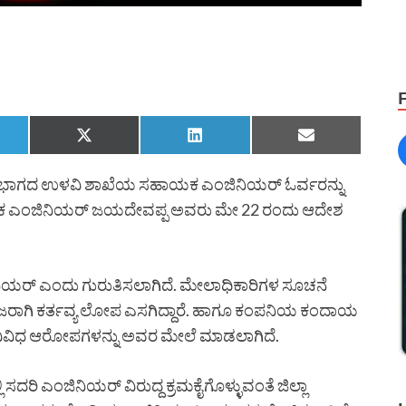
ಿಭಾಗದ ಉಳವಿ ಶಾಖೆಯ ಸಹಾಯಕ ಎಂಜಿನಿಯರ್ ಓರ್ವರನ್ನು
ಅಧೀಕ್ಷಕ ಎಂಜಿನಿಯರ್ ಜಯದೇವಪ್ಪ ಅವರು ಮೇ 22 ರಂದು ಆದೇಶ
ಯರ್ ಎಂದು ಗುರುತಿಸಲಾಗಿದೆ. ಮೇಲಾಧಿಕಾರಿಗಳ ಸೂಚನೆ
ಗೈರು ಹಾಜರಾಗಿ ಕರ್ತವ್ಯ ಲೋಪ ಎಸಗಿದ್ದಾರೆ. ಹಾಗೂ ಕಂಪನಿಯ ಕಂದಾಯ
ತೆ ವಿವಿಧ ಆರೋಪಗಳನ್ನು ಅವರ ಮೇಲೆ ಮಾಡಲಾಗಿದೆ.
 ಸದರಿ ಎಂಜಿನಿಯರ್ ವಿರುದ್ದ ಕ್ರಮಕೈಗೊಳ್ಳುವಂತೆ ಜಿಲ್ಲಾ