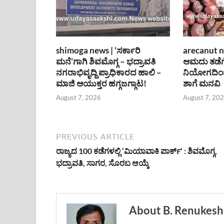
shimoga news | ‘ಸರ್ಕಾರಿ
arecanut n
ಮನೆ’ಗಾಗಿ ಶಿವಮೊಗ್ಗ – ಭದ್ರಾವತಿ
ಆಮದು ತಡೆಗ
ನಗರಾಭಿವೃದ್ದಿ ಪ್ರಾಧಿಕಾರದ ಹಾಲಿ –
ನಿಯೋಗದಿಂದ
ಮಾಜಿ ಆಯುಕ್ತರ ಹಗ್ಗಜಗ್ಗಾಟ!
ಶಾಗೆ ಮನವಿ
August 7, 2026
August 7, 20
PREVIOUS ARTICLE
ರಾಜ್ಯದ 100 ಕಡೆಗಳಲ್ಲಿ ‘ಮಿಯಾವಾಕಿ ಪಾರ್ಕ್’ : ಶಿವಮೊಗ್ಗ,
ಭದ್ರಾವತಿ, ಸಾಗರ, ಸೊರಬ ಆಯ್ಕೆ
About B. Renukesh