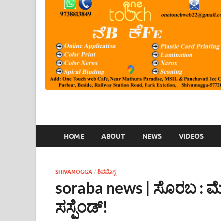
HOME
ABOUT
NEWS
VIDEOS
SHIVAMOGGA
/
ಶಿವಮೊಗ್ಗ
soraba news | ಸೊರಬ : 
ಸಸ್ಪೆಂಡ್!