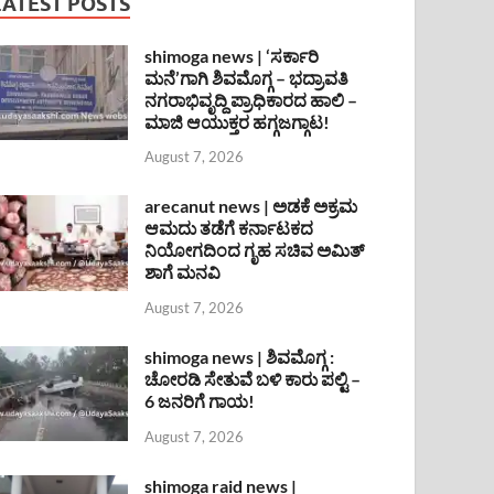
LATEST POSTS
shimoga news | ‘ಸರ್ಕಾರಿ
ಮನೆ’ಗಾಗಿ ಶಿವಮೊಗ್ಗ – ಭದ್ರಾವತಿ
ನಗರಾಭಿವೃದ್ದಿ ಪ್ರಾಧಿಕಾರದ ಹಾಲಿ –
ಮಾಜಿ ಆಯುಕ್ತರ ಹಗ್ಗಜಗ್ಗಾಟ!
August 7, 2026
arecanut news | ಅಡಕೆ ಅಕ್ರಮ
ಆಮದು ತಡೆಗೆ ಕರ್ನಾಟಕದ
ನಿಯೋಗದಿಂದ ಗೃಹ ಸಚಿವ ಅಮಿತ್
ಶಾಗೆ ಮನವಿ
August 7, 2026
shimoga news | ಶಿವಮೊಗ್ಗ :
ಚೋರಡಿ ಸೇತುವೆ ಬಳಿ ಕಾರು ಪಲ್ಟಿ –
6 ಜನರಿಗೆ ಗಾಯ!
August 7, 2026
shimoga raid news |