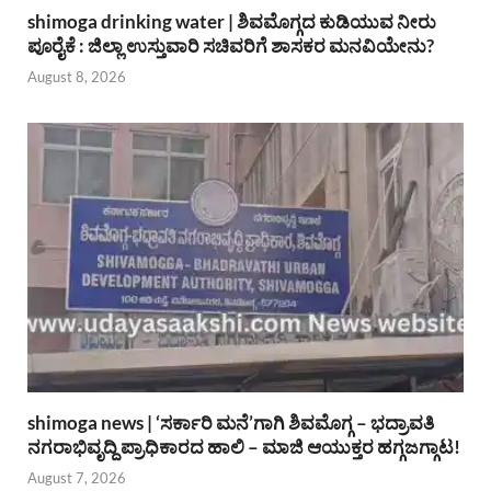
shimoga drinking water | ಶಿವಮೊಗ್ಗದ ಕುಡಿಯುವ ನೀರು
ಪೂರೈಕೆ : ಜಿಲ್ಲಾ ಉಸ್ತುವಾರಿ ಸಚಿವರಿಗೆ ಶಾಸಕರ ಮನವಿಯೇನು?
August 8, 2026
shimoga news | ‘ಸರ್ಕಾರಿ ಮನೆ’ಗಾಗಿ ಶಿವಮೊಗ್ಗ – ಭದ್ರಾವತಿ
ನಗರಾಭಿವೃದ್ದಿ ಪ್ರಾಧಿಕಾರದ ಹಾಲಿ – ಮಾಜಿ ಆಯುಕ್ತರ ಹಗ್ಗಜಗ್ಗಾಟ!
August 7, 2026