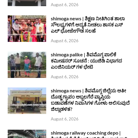
August 6, 2026
shimoga news | ಶಿಕ್ಷಣ ನೀತಿಗಿಂತ ಶಾಲಾ
ಸೌಲಭ್ಯಗಳಿಗೆ ಆದ್ಯತೆ ನೀಡಲು ಶಾಸಕ ಎಸ್
ಎಲ್ ಭೋಜೇಗೌಡ ಸಲಹೆ
August 6, 2026
shimoga palike | ಶಿವಮೊಗ್ಗ ಪಾಲಿಕೆ
ಕಮೀಷನರ್ ಸೂಚನೆ : ಯುಜಿಡಿ ವಿಭಾಗದ
ಎಂಜಿನಿಯರ್ ಗಳ ಭೇಟಿ
August 6, 2026
shimoga news | ಶಿವಮೊಗ್ಗ ಜಿಲ್ಲೆಯ ಅತೀ
ದೊಡ್ಡ ಗ್ರಾಪಂ ಅಬ್ಬಲಗೆರೆ ವ್ಯಾಪ್ತಿಯ
ಬಡಾವಣೆಗಳ ನಿವಾಸಿಗಳ ಗೋಳು ಆಲಿಸುವುದೆ
ಜಿಲ್ಲಾಡಳಿತ?
August 6, 2026
shimoga railway coaching depo |