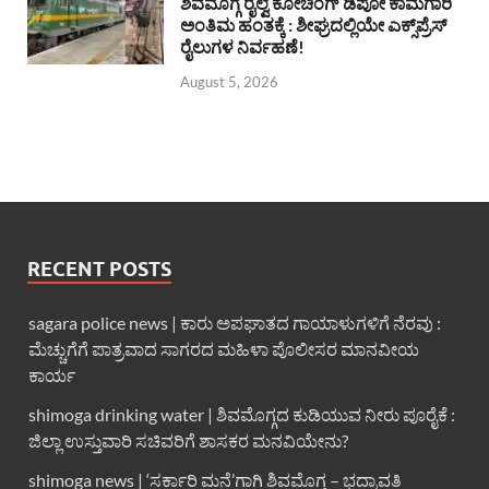
ಶಿವಮೊಗ್ಗ ರೈಲ್ವೆ ಕೋಚಿಂಗ್ ಡಿಪೋ ಕಾಮಗಾರಿ
ಅಂತಿಮ ಹಂತಕ್ಕೆ : ಶೀಘ್ರದಲ್ಲಿಯೇ ಎಕ್ಸ್‌ಪ್ರೆಸ್
ರೈಲುಗಳ ನಿರ್ವಹಣೆ!
August 5, 2026
RECENT POSTS
sagara police news | ಕಾರು ಅಪಘಾತದ ಗಾಯಾಳುಗಳಿಗೆ ನೆರವು :
ಮೆಚ್ಚುಗೆಗೆ ಪಾತ್ರವಾದ ಸಾಗರದ ಮಹಿಳಾ ಪೊಲೀಸರ ಮಾನವೀಯ
ಕಾರ್ಯ
shimoga drinking water | ಶಿವಮೊಗ್ಗದ ಕುಡಿಯುವ ನೀರು ಪೂರೈಕೆ :
ಜಿಲ್ಲಾ ಉಸ್ತುವಾರಿ ಸಚಿವರಿಗೆ ಶಾಸಕರ ಮನವಿಯೇನು?
shimoga news | ‘ಸರ್ಕಾರಿ ಮನೆ’ಗಾಗಿ ಶಿವಮೊಗ್ಗ – ಭದ್ರಾವತಿ