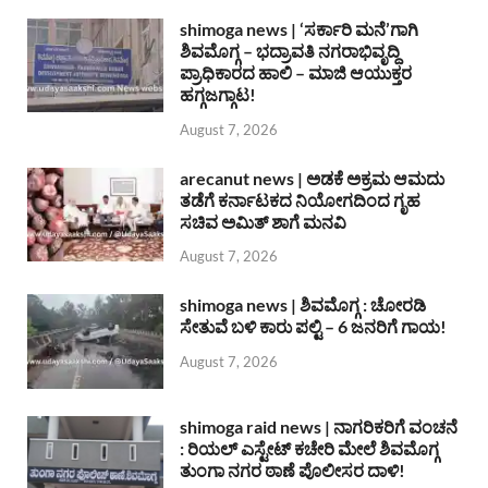
shimoga news | ‘ಸರ್ಕಾರಿ ಮನೆ’ಗಾಗಿ
ಶಿವಮೊಗ್ಗ – ಭದ್ರಾವತಿ ನಗರಾಭಿವೃದ್ದಿ
ಪ್ರಾಧಿಕಾರದ ಹಾಲಿ – ಮಾಜಿ ಆಯುಕ್ತರ
ಹಗ್ಗಜಗ್ಗಾಟ!
August 7, 2026
arecanut news | ಅಡಕೆ ಅಕ್ರಮ ಆಮದು
ತಡೆಗೆ ಕರ್ನಾಟಕದ ನಿಯೋಗದಿಂದ ಗೃಹ
ಸಚಿವ ಅಮಿತ್ ಶಾಗೆ ಮನವಿ
August 7, 2026
shimoga news | ಶಿವಮೊಗ್ಗ : ಚೋರಡಿ
ಸೇತುವೆ ಬಳಿ ಕಾರು ಪಲ್ಟಿ – 6 ಜನರಿಗೆ ಗಾಯ!
August 7, 2026
shimoga raid news | ನಾಗರಿಕರಿಗೆ ವಂಚನೆ
: ರಿಯಲ್ ಎಸ್ಟೇಟ್ ಕಚೇರಿ ಮೇಲೆ ಶಿವಮೊಗ್ಗ
ತುಂಗಾ ನಗರ ಠಾಣೆ ಪೊಲೀಸರ ದಾಳಿ!