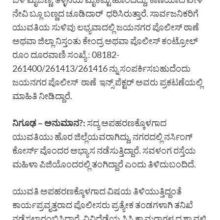
ನೇವಿ ಬ್ಲೂ ಬಣ್ಣದ ಚೂಡಿದಾರ್ ಧರಿಸಿರುತ್ತಾರೆ. ಸಾರ್ವಜನಿಕರಿಗೆ
ಯುವತಿಯ ಸುಳಿವು ಲಭ್ಯವಾದಲ್ಲಿ ಜಯನಗರ ಪೊಲೀಸ್ ಠಾಣೆ
ಅಥವಾ ಜಿಲ್ಲಾ ನಿಸ್ತಂತು ಕೇಂದ್ರ ಅಥವಾ ಪೊಲೀಸ್ ಕಂಟ್ರೋಲ್
ರೂಂ ದೂರವಾಣಿ ಸಂಖ್ಯೆ : 08182-
261400/261413/261416 ನ್ನು ಸಂಪರ್ಕಿಸಬಹುದೆಂದು
ಜಯನಗರ ಪೊಲೀಸ್ ಠಾಣೆ ಇನ್ಸ್ ಪೆಕ್ಟರ್ ಅವರು ಪ್ರಕಟಣೆಯಲ್ಲಿ
ಮಾಹಿತಿ ನೀಡಿದ್ದಾರೆ.
ನಿಗೂಢ – ಅನುಮಾನ?:
ಸದ್ಯ ಅಪಹರಣಕ್ಕೊಳಗಾದ
ಯುವತಿಯು ಹೊರ ಜಿಲ್ಲೆಯವರಾಗಿದ್ದು, ನಗರದಲ್ಲಿ ನರ್ಸಿಂಗ್
ಕೋರ್ಸ್ ವೊಂದರ ಅಭ್ಯಾಸ ನಡೆಸುತ್ತಿದ್ದಾರೆ. ಸವಳಂಗ ರಸ್ತೆಯ
ಮಹಿಳಾ ಪಿಜಿಯೊಂದರಲ್ಲಿ ತಂಗಿದ್ದಾರೆ ಎಂದು ತಿಳಿದುಬಂದಿದೆ.
ಯುವತಿ ಅಪಹರಣಕ್ಕೊಳಗಾದ ವಿಷಯ ತಿಳಿಯುತ್ತಿದ್ದಂತೆ
ಕಾರ್ಯಪ್ರವೃತ್ತರಾದ ಪೊಲೀಸರು ಪ್ರತ್ಯೇಕ ತಂಡಗಳಾಗಿ ತನಿಖೆ
ನಡೆಸಲಾರಂಭಿಸಿದ್ದಾರೆ. ವಿವಿಧೆಡೆಯ ಸಿಸಿ ಕ್ಯಾಮರಾಗಳ ದೃಶ್ಯಾವಳಿ