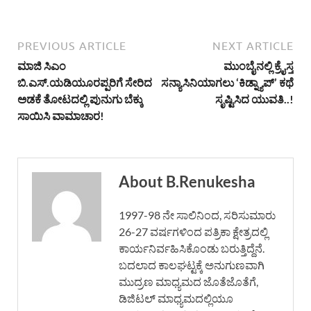
PREVIOUS ARTICLE
NEXT ARTICLE
ಮಾಜಿ ಸಿಎಂ
ಮುಂಬೈನಲ್ಲಿ ಕ್ರೈಸ್ತ
ಬಿ.ಎಸ್.ಯಡಿಯೂರಪ್ಪರಿಗೆ ಸೇರಿದ
ಸನ್ಯಾಸಿನಿಯಾಗಲು ‘ಕಿಡ್ನ್ಯಾಪ್’ ಕಥೆ
ಅಡಕೆ ತೋಟದಲ್ಲಿ ಪುನುಗು ಬೆಕ್ಕು
ಸೃಷ್ಟಿಸಿದ ಯುವತಿ..!
ಸಾಯಿಸಿ ವಾಮಾಚಾರ!
About B.Renukesha
1997-98 ನೇ ಸಾಲಿನಿಂದ, ಸರಿಸುಮಾರು
26-27 ವರ್ಷಗಳಿಂದ ಪತ್ರಿಕಾ ಕ್ಷೇತ್ರದಲ್ಲಿ
ಕಾರ್ಯನಿರ್ವಹಿಸಿಕೊಂಡು ಬರುತ್ತಿದ್ದೆನೆ.
ಬದಲಾದ ಕಾಲಘಟ್ಟಕ್ಕೆ ಅನುಗುಣವಾಗಿ
ಮುದ್ರಣ ಮಾಧ್ಯಮದ ಜೊತೆಜೊತೆಗೆ,
ಡಿಜಿಟಲ್ ಮಾಧ್ಯಮದಲ್ಲಿಯೂ