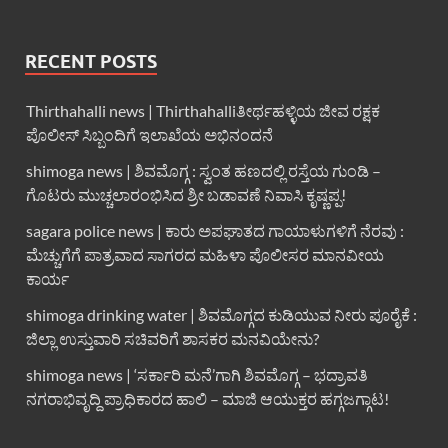
RECENT POSTS
Thirthahalli news | Thirthahalliತೀರ್ಥಹಳ್ಳಿಯ ಜೀವ ರಕ್ಷಕ
ಪೊಲೀಸ್ ಸಿಬ್ಬಂದಿಗೆ ಇಲಾಖೆಯ ಅಭಿನಂದನೆ
shimoga news | ಶಿವಮೊಗ್ಗ : ಸ್ವಂತ ಹಣದಲ್ಲಿ ರಸ್ತೆಯ ಗುಂಡಿ –
ಗೊಟರು ಮುಚ್ಚಲಾರಂಭಿಸಿದ ಶ್ರೀ ಬಡಾವಣೆ ನಿವಾಸಿ ಕೃಷ್ಣಪ್ಪ!
sagara police news | ಕಾರು ಅಪಘಾತದ ಗಾಯಾಳುಗಳಿಗೆ ನೆರವು :
ಮೆಚ್ಚುಗೆಗೆ ಪಾತ್ರವಾದ ಸಾಗರದ ಮಹಿಳಾ ಪೊಲೀಸರ ಮಾನವೀಯ
ಕಾರ್ಯ
shimoga drinking water | ಶಿವಮೊಗ್ಗದ ಕುಡಿಯುವ ನೀರು ಪೂರೈಕೆ :
ಜಿಲ್ಲಾ ಉಸ್ತುವಾರಿ ಸಚಿವರಿಗೆ ಶಾಸಕರ ಮನವಿಯೇನು?
shimoga news | ‘ಸರ್ಕಾರಿ ಮನೆ’ಗಾಗಿ ಶಿವಮೊಗ್ಗ – ಭದ್ರಾವತಿ
ನಗರಾಭಿವೃದ್ದಿ ಪ್ರಾಧಿಕಾರದ ಹಾಲಿ – ಮಾಜಿ ಆಯುಕ್ತರ ಹಗ್ಗಜಗ್ಗಾಟ!