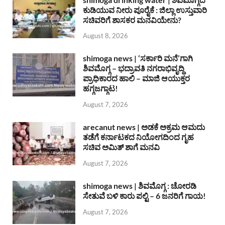
ಕುಡಿಯುವ ನೀರು ಪೂರೈಕೆ : ಜಿಲ್ಲಾ ಉಸ್ತುವಾರಿ
ಸಚಿವರಿಗೆ ಶಾಸಕರ ಮನವಿಯೇನು?
August 8, 2026
shimoga news | ‘ಸರ್ಕಾರಿ ಮನೆ’ಗಾಗಿ
ಶಿವಮೊಗ್ಗ – ಭದ್ರಾವತಿ ನಗರಾಭಿವೃದ್ದಿ
ಪ್ರಾಧಿಕಾರದ ಹಾಲಿ – ಮಾಜಿ ಆಯುಕ್ತರ
ಹಗ್ಗಜಗ್ಗಾಟ!
August 7, 2026
arecanut news | ಅಡಕೆ ಅಕ್ರಮ ಆಮದು
ತಡೆಗೆ ಕರ್ನಾಟಕದ ನಿಯೋಗದಿಂದ ಗೃಹ
ಸಚಿವ ಅಮಿತ್ ಶಾಗೆ ಮನವಿ
August 7, 2026
shimoga news | ಶಿವಮೊಗ್ಗ : ಚೋರಡಿ
ಸೇತುವೆ ಬಳಿ ಕಾರು ಪಲ್ಟಿ – 6 ಜನರಿಗೆ ಗಾಯ!
August 7, 2026