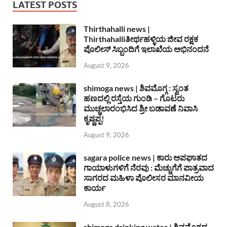
LATEST POSTS
Thirthahalli news |
Thirthahalliತೀರ್ಥಹಳ್ಳಿಯ ಜೀವ ರಕ್ಷಕ
ಪೊಲೀಸ್ ಸಿಬ್ಬಂದಿಗೆ ಇಲಾಖೆಯ ಅಭಿನಂದನೆ
August 9, 2026
shimoga news | ಶಿವಮೊಗ್ಗ : ಸ್ವಂತ
ಹಣದಲ್ಲಿ ರಸ್ತೆಯ ಗುಂಡಿ – ಗೊಟರು
ಮುಚ್ಚಲಾರಂಭಿಸಿದ ಶ್ರೀ ಬಡಾವಣೆ ನಿವಾಸಿ
ಕೃಷ್ಣಪ್ಪ!
August 9, 2026
sagara police news | ಕಾರು ಅಪಘಾತದ
ಗಾಯಾಳುಗಳಿಗೆ ನೆರವು : ಮೆಚ್ಚುಗೆಗೆ ಪಾತ್ರವಾದ
ಸಾಗರದ ಮಹಿಳಾ ಪೊಲೀಸರ ಮಾನವೀಯ
ಕಾರ್ಯ
August 8, 2026
shimoga drinking water | ಶಿವಮೊಗ್ಗದ