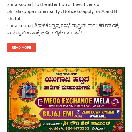
shiralkoppa | To the attention of the citizens of
Shiralakoppa municipality : Notice to apply for A and B
khata!
shiralkoppa | ಶಿರಾಳಕೊಪ್ಪ ಪುರಸಭೆ ವ್ಯಾಪ್ತಿಯ ನಾಗರಿಕರ ಗಮನಕ್ಕೆ :
ಎ ಮತ್ತು ಬಿ ಖಾತಾಕ್ಕೆ ಅರ್ಜಿ ಸಲ್ಲಿಸಲು ಸೂಚನೆ!
READ MORE