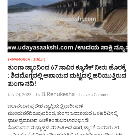
SHIVAMOGGA
/
ಶಿವಮೊಗ್ಗ
ತುಂಗಾ ಡ್ಯಾಂನಿಂದ 67 ಸಾವಿರ ಕ್ಯೂಸೆಕ್ ನೀರು ಹೊರಕ್ಕೆ
: ಶಿವಮೊಗ್ಗದಲ್ಲಿ ಅಪಾಯದ ಮಟ್ಟದಲ್ಲಿ ಹರಿಯುತ್ತಿರುವ
ತುಂಗಾ ನದಿ!
B.Renukesha
July 24, 2023
-
by
-
Leave a Comment
ಜಲಾನಯನ ಪ್ರದೇಶ ವ್ಯಾಪ್ತಿಯಲ್ಲಿ ಭಾರೀ ಮಳೆ
ಮುಂದುವರೆದಿರುವುದರಿಂದ, ತುಂಗಾ ಜಲಾಶಯದ ಒಳಹರಿವಿನಲ್ಲಿ
ಭಾರೀ ಪ್ರಮಾಣದ ಏರಿಕೆ ಕಂಡುಬರಲಾರಂಭಿಸಿದೆ!
ಸೋಮವಾರ ಮಧ್ಯಾಹ್ನದ ಮಾಹಿತಿ ಅನುಸಾರ, ಡ್ಯಾಂಗೆ ಸುಮಾರು 70
ಸಾವಿರ ಕ್ಯೂಸೆಕ್ ನೀರು ಹರಿದುಬರುತ್ತಿದೆ. ಈಗಾಗಲೇ ಡ್ಯಾಂ ಗರಿಷ್ಠ ಮಟ್ಟ