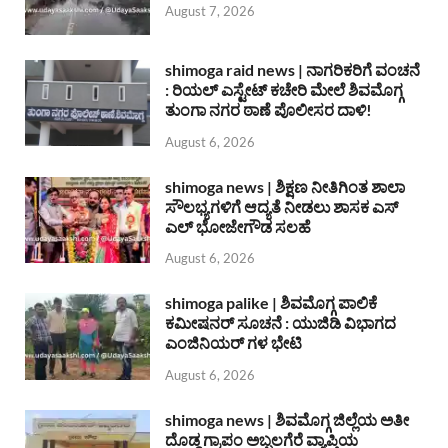
August 7, 2026
shimoga raid news | ನಾಗರಿಕರಿಗೆ ವಂಚನೆ
: ರಿಯಲ್ ಎಸ್ಟೇಟ್ ಕಚೇರಿ ಮೇಲೆ ಶಿವಮೊಗ್ಗ
ತುಂಗಾ ನಗರ ಠಾಣೆ ಪೊಲೀಸರ ದಾಳಿ!
August 6, 2026
shimoga news | ಶಿಕ್ಷಣ ನೀತಿಗಿಂತ ಶಾಲಾ
ಸೌಲಭ್ಯಗಳಿಗೆ ಆದ್ಯತೆ ನೀಡಲು ಶಾಸಕ ಎಸ್
ಎಲ್ ಭೋಜೇಗೌಡ ಸಲಹೆ
August 6, 2026
shimoga palike | ಶಿವಮೊಗ್ಗ ಪಾಲಿಕೆ
ಕಮೀಷನರ್ ಸೂಚನೆ : ಯುಜಿಡಿ ವಿಭಾಗದ
ಎಂಜಿನಿಯರ್ ಗಳ ಭೇಟಿ
August 6, 2026
shimoga news | ಶಿವಮೊಗ್ಗ ಜಿಲ್ಲೆಯ ಅತೀ
ದೊಡ್ಡ ಗ್ರಾಪಂ ಅಬ್ಬಲಗೆರೆ ವ್ಯಾಪ್ತಿಯ