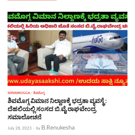
SHIVAMOGGA
/
ಶಿವಮೊಗ್ಗ
ಶಿವಮೊಗ್ಗ ವಿಮಾನ ನಿಲ್ದಾಣಕ್ಕೆ ಭದ್ರತಾ ವ್ಯವಸ್ಥೆ :
ದೆಹಲಿಯಲ್ಲಿ ಸಂಸದ ಬಿ.ವೈ.ರಾಘವೇಂದ್ರ
ಸಮಾಲೋಚನೆ
B.Renukesha
July 28, 2023
-
by