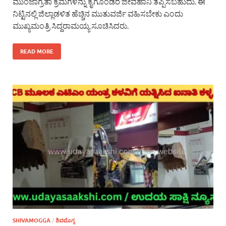
ಮುಂಜಾಗ್ರತಾ ಕ್ರಮಗಳನ್ನು ಕೈಗೊಂಡರೆ ಜೀವಹಾನಿ ತಪ್ಪಿಸಬಹುದು. ಈ
ನಿಟ್ಟಿನಲ್ಲಿ ಜಿಲ್ಲಾಡಳಿತ ಹೆಚ್ಚಿನ ಮುತುವರ್ಜಿ ವಹಿಸಬೇಕು ಎಂದು
ಮುಖ್ಯಮಂತ್ರಿ ಸಿದ್ದರಾಮಯ್ಯ ಸೂಚಿಸಿದರು.
READ MORE
SHIVAMOGGA
/
ಶಿವಮೊಗ್ಗ