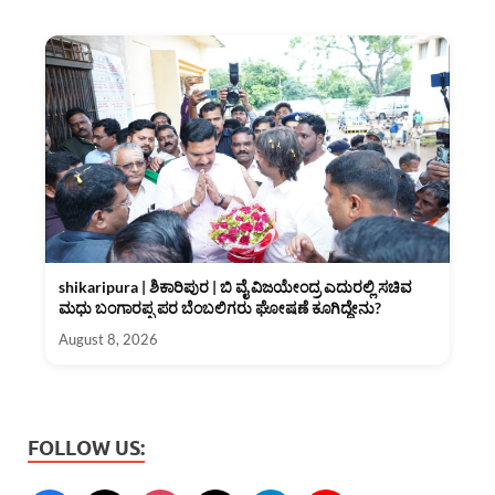
shikaripura | ಶಿಕಾರಿಪುರ | ಬಿ ವೈ ವಿಜಯೇಂದ್ರ ಎದುರಲ್ಲಿ ಸಚಿವ
ಮಧು ಬಂಗಾರಪ್ಪ ಪರ ಬೆಂಬಲಿಗರು ಘೋಷಣೆ ಕೂಗಿದ್ದೇನು?
August 8, 2026
FOLLOW US: