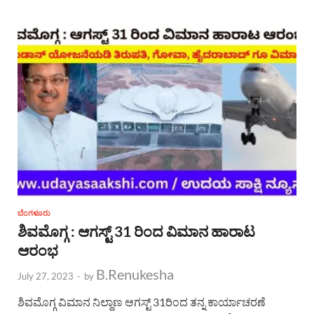
ಬೆಂಗಳೂರು
ಶಿವಮೊಗ್ಗ : ಆಗಸ್ಟ್ 31 ರಿಂದ ವಿಮಾನ ಹಾರಾಟ
ಆರಂಭ
B.Renukesha
July 27, 2023
-
by
ಶಿವಮೊಗ್ಗ ವಿಮಾನ ನಿಲ್ದಾಣ ಆಗಸ್ಟ್ 31ರಿಂದ ತನ್ನ‌ ಕಾರ್ಯಾಚರಣೆ