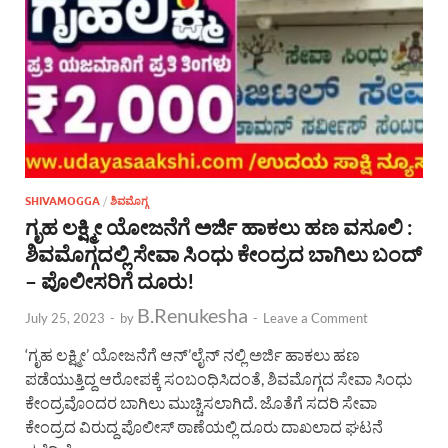
SHIVAMOGGA
/
ಶಿವಮೊಗ್ಗ
ಗೃಹ ಲಕ್ಷ್ಮೀ ಯೋಜನೆಗೆ ಅರ್ಜಿ ಹಾಕಲು ಹಣ ವಸೂಲಿ :
ಶಿವಮೊಗ್ಗದಲ್ಲಿ ಸೇವಾ ಸಿಂಧು ಕೇಂದ್ರದ ಬಾಗಿಲು ಬಂದ್
– ಪೊಲೀಸರಿಗೆ ದೂರು!
B.Renukesha
July 25, 2023
-
by
-
Leave a Comment
‘ಗೃಹ ಲಕ್ಷ್ಮೀ’ ಯೋಜನೆಗೆ ಆನ್’ಲೈನ್ ನಲ್ಲಿ ಅರ್ಜಿ ಹಾಕಲು ಹಣ
ಪಡೆಯುತ್ತಿದ್ದ ಆರೋಪಕ್ಕೆ ಸಂಬಂಧಿಸಿದಂತೆ, ಶಿವಮೊಗ್ಗದ ಸೇವಾ ಸಿಂಧು
ಕೇಂದ್ರವೊಂದರ ಬಾಗಿಲು ಮುಚ್ಚಿಸಲಾಗಿದೆ. ಜೊತೆಗೆ ಸದರಿ ಸೇವಾ
ಕೇಂದ್ರದ ವಿರುದ್ದ ಪೊಲೀಸ್ ಠಾಣೆಯಲ್ಲಿ ದೂರು ದಾಖಲಾದ ಘಟನೆ