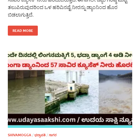
ತಲುಪಿರುವುದರಿಂದ ಒಳ ಹರಿವಿನಷ್ಟೆ ನೀರನ್ನು ಡ್ಯಾಂನಿಂದ ಹೊರ
ಬಿಡಲಾಗುತ್ತಿದೆ.
READ MORE
SHIVAMOGGA
/
ಭದ್ರಾವತಿ
/
ಸಾಗರ