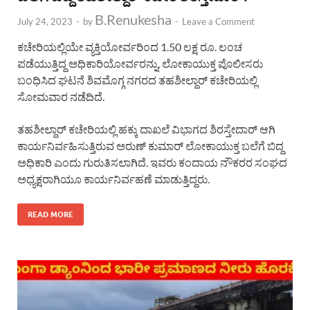
B.Renukesha
July 24, 2023
-
by
-
Leave a Comment
ಕಚೇರಿಯಲ್ಲಿಯೇ ವ್ಯಕ್ತಿಯೋರ್ವರಿಂದ 1.50 ಲಕ್ಷ ರೂ. ಲಂಚ
ಪಡೆಯುತ್ತಿದ್ದ ಅಧಿಕಾರಿಯೋರ್ವರನ್ನು, ಲೋಕಾಯುಕ್ತ ಪೊಲೀಸರು
ಬಂಧಿಸಿದ ಘಟನೆ ಶಿವಮೊಗ್ಗ ನಗರದ ತಹಶೀಲ್ದಾರ್ ಕಚೇರಿಯಲ್ಲಿ
ಸೋಮವಾರ ನಡೆದಿದೆ.
ತಹಶೀಲ್ದಾರ್ ಕಚೇರಿಯಲ್ಲಿ ಹಕ್ಕು ದಾಖಲೆ ವಿಭಾಗದ ಶಿರಸ್ತೇದಾರ್ ಆಗಿ
ಕಾರ್ಯನಿರ್ವಹಿಸುತ್ತಿರುವ ಅರುಣ್ ಕುಮಾರ್ ಲೋಕಾಯುಕ್ತ ಬಲೆಗೆ ಬಿದ್ದ
ಅಧಿಕಾರಿ ಎಂದು ಗುರುತಿಸಲಾಗಿದೆ. ಇವರು ಕಂದಾಯ ನೌಕರರ ಸಂಘದ
ಅಧ್ಯಕ್ಷರಾಗಿಯೂ ಕಾರ್ಯನಿರ್ವಹಣೆ ಮಾಡುತ್ತಿದ್ದರು.
READ MORE