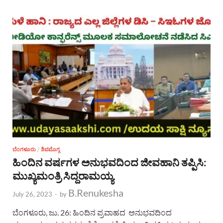
ಬೆಂಗಳೂರು
/
ಶಿವಮೊಗ್ಗ
ಹಿಂದಿನ ವರ್ಷಗಳ ಅನುಭವದಿಂದ ಜೀವಹಾನಿ ತಪ್ಪಿಸಿ:
ಮುಖ್ಯಮಂತ್ರಿ ಸಿದ್ದರಾಮಯ್ಯ
B.Renukesha
July 26, 2023
-
by
ಬೆಂಗಳೂರು, ಜು. 26: ಹಿಂದಿನ ಪ್ರವಾಹದ ಅನುಭವದಿಂದ