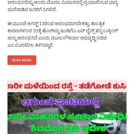
ಆರಂಭಿಸಲಿದ್ದು ಅಂದು‌ ಮೊದಲ ವಿಮಾನದಲ್ಲಿ ಪ್ರಯಾಣಿಸುವ ಭಾಗ್ಯ
ಮಲೆನಾಡಿನ ಜನರಿಗೆ ಸಿಗಲಿದೆ.
ಈ ಮುಂಚೆ ಆಗಸ್ಟ್ 11ರಿಂದ ಆರಂಭವಾಗಬೇಕಿತ್ತು. ತಾಂತ್ರಿಕ
ಕಾರಣಗಳಿಂದ 31ಕ್ಕೆ ಹೋಗಿದ್ದು ಇಂಡಿಗೊ‌ ಏರ್ ಲೈನ್ಸ್ ತನ್ನ ಬುಕ್ಕಿಂಗ್
ಅನ್ನು ಆರಂಭಿಸಿದೆ ಎಂದು ಮೂಲಸೌಕರ್ಯ ಅಭಿವೃದ್ಧಿ ಸಚಿವ
ಎಂ.ಬಿ.ಪಾಟೀಲ ತಿಳಿಸಿದ್ದಾರೆ.
READ MORE