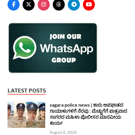
LATEST POSTS
sagara police news | ಕಾರು ಅಪಘಾತದ
ಗಾಯಾಳುಗಳಿಗೆ ನೆರವು : ಮೆಚ್ಚುಗೆಗೆ ಪಾತ್ರವಾದ
ಸಾಗರದ ಮಹಿಳಾ ಪೊಲೀಸರ ಮಾನವೀಯ
ಕಾರ್ಯ
August 8, 2026