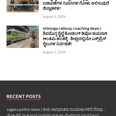
ಬಡಾವಣೆಗಳ ನಿವಾಸಿಗಳ ಗೋಳು ಆಲಿಸುವುದೆ
ಜಿಲ್ಲಾಡಳಿತ?
August 6, 2026
shimoga railway coaching depo |
ಶಿವಮೊಗ್ಗ ರೈಲ್ವೆ ಕೋಚಿಂಗ್ ಡಿಪೋ ಕಾಮಗಾರಿ
ಅಂತಿಮ ಹಂತಕ್ಕೆ : ಶೀಘ್ರದಲ್ಲಿಯೇ ಎಕ್ಸ್‌ಪ್ರೆಸ್
ರೈಲುಗಳ ನಿರ್ವಹಣೆ!
August 5, 2026
RECENT POSTS
sagara police news | ಕಾರು ಅಪಘಾತದ ಗಾಯಾಳುಗಳಿಗೆ ನೆರವು :
ಮೆಚ್ಚುಗೆಗೆ ಪಾತ್ರವಾದ ಸಾಗರದ ಮಹಿಳಾ ಪೊಲೀಸರ ಮಾನವೀಯ