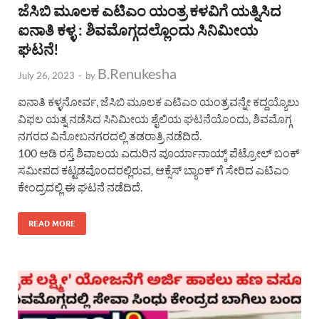
ಜೆಸಿಬಿ ಮೂಲಕ ಎಟಿಎಂ ಯಂತ್ರ ಕಳವಿಗೆ ಯತ್ನಿಸಿದ
ಐನಾತಿ ಕಳ್ಳ : ಶಿವಮೊಗ್ಗದಲ್ಲೊಂದು ಸಿನಿಮೀಯ
ಘಟನೆ!
B.Renukesha
July 26, 2023
-
by
ಐನಾತಿ ಕಳ್ಳನೋರ್ವ, ಜೆಸಿಬಿ ಮೂಲಕ ಎಟಿಎಂ ಯಂತ್ರವನ್ನೇ ಕದ್ದಯ್ಯೊಲು
ವಿಫಲ ಯತ್ನ ನಡೆಸಿದ ಸಿನಿಮೀಯ ಶೈಲಿಯ ಘಟನೆಯೊಂದು, ಶಿವಮೊಗ್ಗ
ನಗರದ ವಿನೋಬನಗರದಲ್ಲಿ ತಡರಾತ್ರಿ ನಡೆದಿದೆ.
100 ಅಡಿ ರಸ್ತೆ ಶಿವಾಲಯ ಎದುರಿನ ಪೂರ್ಯಾನಾಯ್ಕ್ ಪೆಟ್ರೋಲ್ ಬಂಕ್
ಸಮೀಪದ ಕಟ್ಟಡವೊಂದರಲ್ಲಿರುವ, ಆಕ್ಸೆಸ್ ಬ್ಯಾಂಕ್ ಗೆ ಸೇರಿದ ಎಟಿಎಂ
ಕೇಂದ್ರದಲ್ಲಿ ಈ ಘಟನೆ ನಡೆದಿದೆ.
READ MORE