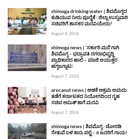
shimoga drinking water | ಶಿವಮೊಗ್ಗದ
ಕುಡಿಯುವ ನೀರು ಪೂರೈಕೆ : ಜಿಲ್ಲಾ ಉಸ್ತುವಾರಿ
ಸಚಿವರಿಗೆ ಶಾಸಕರ ಮನವಿಯೇನು?
August 8, 2026
shimoga news | ‘ಸರ್ಕಾರಿ ಮನೆ’ಗಾಗಿ
ಶಿವಮೊಗ್ಗ – ಭದ್ರಾವತಿ ನಗರಾಭಿವೃದ್ದಿ
ಪ್ರಾಧಿಕಾರದ ಹಾಲಿ – ಮಾಜಿ ಆಯುಕ್ತರ
ಹಗ್ಗಜಗ್ಗಾಟ!
August 7, 2026
arecanut news | ಅಡಕೆ ಅಕ್ರಮ ಆಮದು
ತಡೆಗೆ ಕರ್ನಾಟಕದ ನಿಯೋಗದಿಂದ ಗೃಹ
ಸಚಿವ ಅಮಿತ್ ಶಾಗೆ ಮನವಿ
August 7, 2026
shimoga news | ಶಿವಮೊಗ್ಗ : ಚೋರಡಿ
ಸೇತುವೆ ಬಳಿ ಕಾರು ಪಲ್ಟಿ – 6 ಜನರಿಗೆ ಗಾಯ!