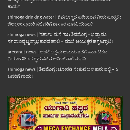
ಕಾರ್ಯ
shimoga drinking water | ಶಿವಮೊಗ್ಗದ ಕುಡಿಯುವ ನೀರು ಪೂರೈಕೆ :
ಜಿಲ್ಲಾ ಉಸ್ತುವಾರಿ ಸಚಿವರಿಗೆ ಶಾಸಕರ ಮನವಿಯೇನು?
shimoga news | ‘ಸರ್ಕಾರಿ ಮನೆ’ಗಾಗಿ ಶಿವಮೊಗ್ಗ – ಭದ್ರಾವತಿ
ನಗರಾಭಿವೃದ್ದಿ ಪ್ರಾಧಿಕಾರದ ಹಾಲಿ – ಮಾಜಿ ಆಯುಕ್ತರ ಹಗ್ಗಜಗ್ಗಾಟ!
arecanut news | ಅಡಕೆ ಅಕ್ರಮ ಆಮದು ತಡೆಗೆ ಕರ್ನಾಟಕದ
ನಿಯೋಗದಿಂದ ಗೃಹ ಸಚಿವ ಅಮಿತ್ ಶಾಗೆ ಮನವಿ
shimoga news | ಶಿವಮೊಗ್ಗ : ಚೋರಡಿ ಸೇತುವೆ ಬಳಿ ಕಾರು ಪಲ್ಟಿ – 6
ಜನರಿಗೆ ಗಾಯ!