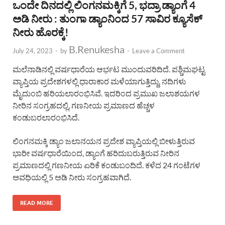
ಒಂದೇ ದಿನದಲ್ಲಿ ಲಿಂಗನಮಕ್ಕಿಗೆ 5, ಭದ್ರಾ ಡ್ಯಾಂಗೆ 4
ಅಡಿ ನೀರು : ತುಂಗಾ ಡ್ಯಾಂನಿಂದ 57 ಸಾವಿರ ಕ್ಯೂಸೆಕ್
ನೀರು ಹೊರಕ್ಕೆ!
B.Renukesha
July 24, 2023
-
by
-
Leave a Comment
ಮಲೆನಾಡಿನಲ್ಲಿ ವರ್ಷಧಾರೆಯ ಆರ್ಭಟ ಮುಂದುವರಿದಿದೆ. ಪಶ್ಚಿಮಘಟ್ಟ
ವ್ಯಾಪ್ತಿಯ ಪ್ರದೇಶಗಳಲ್ಲಿ ಧಾರಾಕಾರ ಮಳೆಯಾಗುತ್ತಿದ್ದು, ನದಿಗಳು
ಮೈದುಂಬಿ ಹರಿಯಲಾರಂಭಿಸಿವೆ. ಇದರಿಂದ ಪ್ರಮುಖ ಜಲಾಶಯಗಳ
ನೀರಿನ ಸಂಗ್ರಹದಲ್ಲಿ, ಗಣನೀಯ ಪ್ರಮಾಣದ ಹೆಚ್ಚಳ
ಕಂಡುಬರಲಾರಂಭಿಸಿದೆ.
ಲಿಂಗನಮಕ್ಕಿ ಡ್ಯಾಂ ಜಲಾನಯನ ಪ್ರದೇಶ ವ್ಯಾಪ್ತಿಯಲ್ಲಿ ಬೀಳುತ್ತಿರುವ
ಭಾರೀ ವರ್ಷಧಾರೆಯಿಂದ, ಡ್ಯಾಂಗೆ ಹರಿದುಬರುತ್ತಿರುವ ನೀರಿನ
ಪ್ರಮಾಣದಲ್ಲಿ ಗಣನೀಯ ಏರಿಕೆ ಕಂಡುಬಂದಿದೆ. ಕಳೆದ 24 ಗಂಟೆಗಳ
ಅವಧಿಯಲ್ಲಿ 5 ಅಡಿ ನೀರು ಸಂಗ್ರಹವಾಗಿದೆ.
READ MORE