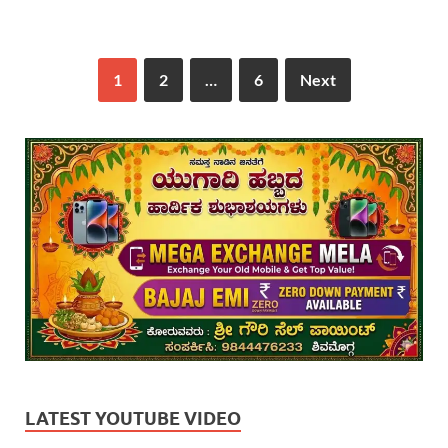
1
2
…
6
Next
LATEST YOUTUBE VIDEO