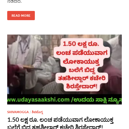
ನಡೆದಿದೆ.
READ MORE
SHIVAMOGGA
/
ಶಿವಮೊಗ್ಗ
1.50 ಲಕ್ಷ ರೂ. ಲಂಚ ಪಡೆಯುವಾಗ ಲೋಕಾಯುಕ್ತ
ಬಲೆಗೆ ಬಿದ್ದ ತಹಶೀಲ್ದಾರ್ ಕಚೇರಿ ಶಿರಸ್ತೇದಾರ್!