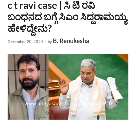
c t ravi case | ಸಿ ಟಿ ರವಿ
ಬಂಧನದ ಬಗ್ಗೆ ಸಿಎಂ ಸಿದ್ದರಾಮಯ್ಯ
ಹೇಳಿದ್ದೇನು?
B. Renukesha
December 20, 2024
-
by