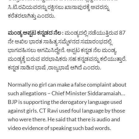
ಸಿ.ಟಿ.ರವಿಯವರನ್ನು ರಕ್ಷಿಸಲು ಖಾನಾಪುರಕ್ಕೆ ಅವರನ್ನು
ಕರೆತರಲಾಗಿತ್ತು ಎಂದರು.
ಮಂಡ್ಯ ಅಪ್ಪಟ ಕನ್ನಡದ ನೆಲ :
ಮಂಡ್ಯದಲ್ಲಿ ನಡೆಯುತ್ತಿರುವ 87
ನೇ ಅಖಿಲ ಭಾರತ ಸಾಹಿತ್ಯ ಸಮ್ಮೆಳನದ ಸಮಾರಂಭದಲ್ಲಿ
ಭಾಗವಹಿಸಲು ಆಗಮಿಸಿದ್ದೇನೆ. ಅಪ್ಪಟ ಕನ್ನಡ ನೆಲ ಮಂಡ್ಯ.
ಮಂಡ್ಯಕ್ಕೆ ಬರುವ ಪರಭಾಷಿಕರು ಸಹ ಕನ್ನಡವನ್ನು ಕಲಿಯುತ್ತಾರೆ.
ಕನ್ನಡ ನಾಡಿನ ಭಾಷೆ ,ರಾಜ್ಯಭಾಷೆ ಆಗಿದೆ ಎಂದರು.
Normally no girl can make a false complaint about
such allegations – Chief Minister Siddaramaiah…
BJP is supporting the derogatory language used
against girls. CT Ravi used foul language by those
who were there. He said that there is audio and
video evidence of speaking such bad words.