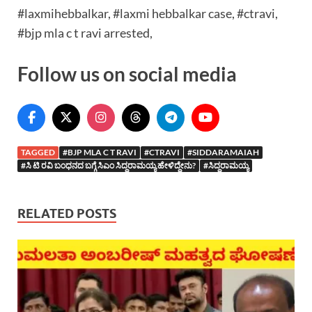
#laxmihebbalkar, #laxmi hebbalkar case, #ctravi,
#bjp mla c t ravi arrested,
Follow us on social media
TAGGED
#BJP MLA C T RAVI
#CTRAVI
#SIDDARAMAIAH
#ಸಿ ಟಿ ರವಿ ಬಂಧನದ ಬಗ್ಗೆ ಸಿಎಂ ಸಿದ್ದರಾಮಯ್ಯ ಹೇಳಿದ್ದೇನು?
#ಸಿದ್ದರಾಮಯ್ಯ
RELATED POSTS