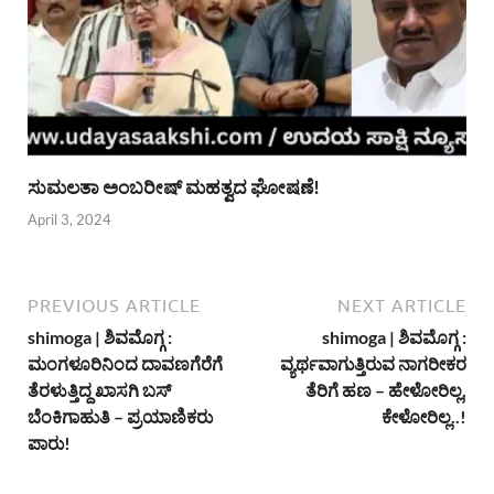
ಸುಮಲತಾ ಅಂಬರೀಷ್ ಮಹತ್ವದ ಘೋಷಣೆ!
April 3, 2024
PREVIOUS ARTICLE
NEXT ARTICLE
shimoga | ಶಿವಮೊಗ್ಗ :
shimoga | ಶಿವಮೊಗ್ಗ :
ಮಂಗಳೂರಿನಿಂದ ದಾವಣಗೆರೆಗೆ
ವ್ಯರ್ಥವಾಗುತ್ತಿರುವ ನಾಗರೀಕರ
ತೆರಳುತ್ತಿದ್ದ ಖಾಸಗಿ ಬಸ್
ತೆರಿಗೆ ಹಣ – ಹೇಳೋರಿಲ್ಲ,
ಬೆಂಕಿಗಾಹುತಿ – ಪ್ರಯಾಣಿಕರು
ಕೇಳೋರಿಲ್ಲ..!
ಪಾರು!