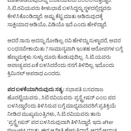
ಸಿ.ಟಿ.ರವಿಯವರು ಕೀಳುಭಾಷೆ ಬಳಸಿದ್ದನ್ನು ಸ್ಥಳದಲ್ಲಿದ್ದವರು
ಕೇಳಿಸಿಕೊಂಡಿದ್ದಾರೆ. ಅಷ್ಟು ಕೆಟ್ಟ ಮಾತು ಆಡಿರುವುದಕ್ಕೆ
ಸಾಕ್ಷಿಯಾದ ಆಡಿಯೊ, ವಿಡಿಯೊ ಇದೆ ಎಂದು ಹೇಳಿದ್ದಾರೆ.
ಆದರೆ ನಾನು ಅದನ್ನು ನೋಡಿಲ್ಲ. ರವಿ ಹೇಳಿದ್ದು ಸುಳ್ಳಾದರೆ, ಅವರ
ಬಂಧನವೇಕಾಯಿತು ? ಸಾಮಾನ್ಯವಾಗಿ ಇಂತಹ ಆರೋಪಗಳ ಬಗ್ಗೆ
ಹೆಣ್ಣುಮಕ್ಕಳು ಸುಳ್ಳು ದೂರು ಕೊಡುವುದಿಲ್ಲ. ಸಿ.ಟಿ.ಯವರು
ಅವಾಚ್ಯ ಪದ ಏಕೆ ಬಳಸಿದರೆಂದು ನನಗೆ ತಿಳಿದಿಲ್ಲ. ಇದೊಂದು
ಕ್ರಿಮಿನಲ್ ಅಪರಾಧ ಎಂದರು.
ಪದ ಬಳಕೆಯಾಗಿರುವುದು ಸತ್ಯ :
ಸಭಾಪತಿ ಬಸವರಾಜ
ಹೊರಟ್ಟಿಯವರು , ಸಿಟಿ ರವಿಯವರು ಪ್ರಸ್ಟ್ರೇಷನ್ ಎಂಬ ಪದ
ಬಳಸಿದ್ದಾರೆಂದು ತಿಳಿಸಿರುವ ಬಗ್ಗೆ ಮಾಧ್ಯಮದವರಿಗೆ ಪ್ರತಿಕ್ರಿಯೆ
ನೀಡಿದ ಮುಖ್ಯಮಂತ್ರಿಗಳು, ಸಿ.ಟಿ.ರವಿಯವರು ತಾನು
‘ಪ್ರಸ್ಟ್ರೇಷನ್’ ಪದ ಬಳಸಿರುವುದಾಗಿ ತಿಳಿಸಿದ್ದಾರೆ. ಇದು after
thought ಮಾತು. ಈಗ ಆ ರೀತಿ ಹೇಳುತ್ತಿದ್ದಾರೆ. ಆದರೆ ಅವಾಚ್ಯ