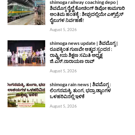
shimoga railway coaching depo |
ಶಿವಮೊಗ್ಗ ರೈಲ್ವೆ ಕೋಚಿಂಗ್ ಡಿಪೋ ಕಾಮಗಾರಿ
ಅಂತಿಮ ಹಂತಕ್ಕೆ : ಶೀಘ್ರದಲ್ಲಿಯೇ ಎಕ್ಸ್‌ಪ್ರೆಸ್
ರೈಲುಗಳ ನಿರ್ವಹಣೆ!
August 5, 2026
shimoga news update | ಶಿವಮೊಗ್ಗ |
ರೂಪಕ್ಕಿಂತ ಗುಣವೇ ಆತ್ಮದ ಸ್ಪಂದನ :
ರಾಷ್ಟ್ರೀಯ ಶಿಕ್ಷಣ ಸಮಿತಿ ಅಧ್ಯಕ್ಷ
ಜಿ.ಎಸ್.ನಾರಾಯಣ ರಾವ್
August 5, 2026
shimoga rain news | ಶಿವಮೊಗ್ಗ :
ಲಿಂಗನಮಕ್ಕಿ, ತುಂಗ, ಭದ್ರಾ ಡ್ಯಾಂಗಳ
ಒಳಹರಿವಿನಲ್ಲಿ ಇಳಿಕೆ
August 5, 2026