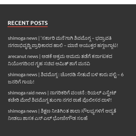
RECENT POSTS
shimoga news | ‘ಸರ್ಕಾರಿ ಮನೆ’ಗಾಗಿ ಶಿವಮೊಗ್ಗ – ಭದ್ರಾವತಿ
ನಗರಾಭಿವೃದ್ದಿ ಪ್ರಾಧಿಕಾರದ ಹಾಲಿ – ಮಾಜಿ ಆಯುಕ್ತರ ಹಗ್ಗಜಗ್ಗಾಟ!
arecanut news | ಅಡಕೆ ಅಕ್ರಮ ಆಮದು ತಡೆಗೆ ಕರ್ನಾಟಕದ
ನಿಯೋಗದಿಂದ ಗೃಹ ಸಚಿವ ಅಮಿತ್ ಶಾಗೆ ಮನವಿ
shimoga news | ಶಿವಮೊಗ್ಗ : ಚೋರಡಿ ಸೇತುವೆ ಬಳಿ ಕಾರು ಪಲ್ಟಿ – 6
ಜನರಿಗೆ ಗಾಯ!
shimoga raid news | ನಾಗರಿಕರಿಗೆ ವಂಚನೆ : ರಿಯಲ್ ಎಸ್ಟೇಟ್
ಕಚೇರಿ ಮೇಲೆ ಶಿವಮೊಗ್ಗ ತುಂಗಾ ನಗರ ಠಾಣೆ ಪೊಲೀಸರ ದಾಳಿ!
shimoga news | ಶಿಕ್ಷಣ ನೀತಿಗಿಂತ ಶಾಲಾ ಸೌಲಭ್ಯಗಳಿಗೆ ಆದ್ಯತೆ
ನೀಡಲು ಶಾಸಕ ಎಸ್ ಎಲ್ ಭೋಜೇಗೌಡ ಸಲಹೆ