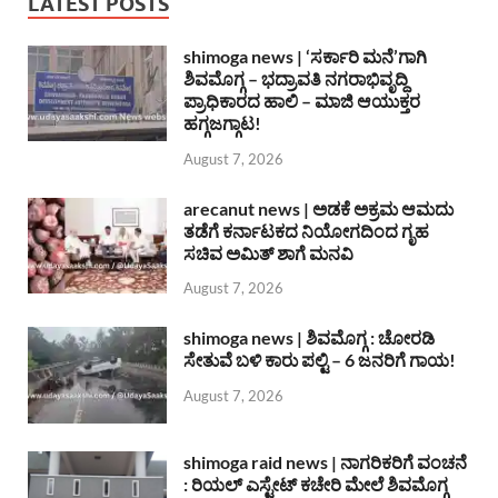
LATEST POSTS
shimoga news | ‘ಸರ್ಕಾರಿ ಮನೆ’ಗಾಗಿ
ಶಿವಮೊಗ್ಗ – ಭದ್ರಾವತಿ ನಗರಾಭಿವೃದ್ದಿ
ಪ್ರಾಧಿಕಾರದ ಹಾಲಿ – ಮಾಜಿ ಆಯುಕ್ತರ
ಹಗ್ಗಜಗ್ಗಾಟ!
August 7, 2026
arecanut news | ಅಡಕೆ ಅಕ್ರಮ ಆಮದು
ತಡೆಗೆ ಕರ್ನಾಟಕದ ನಿಯೋಗದಿಂದ ಗೃಹ
ಸಚಿವ ಅಮಿತ್ ಶಾಗೆ ಮನವಿ
August 7, 2026
shimoga news | ಶಿವಮೊಗ್ಗ : ಚೋರಡಿ
ಸೇತುವೆ ಬಳಿ ಕಾರು ಪಲ್ಟಿ – 6 ಜನರಿಗೆ ಗಾಯ!
August 7, 2026
shimoga raid news | ನಾಗರಿಕರಿಗೆ ವಂಚನೆ
: ರಿಯಲ್ ಎಸ್ಟೇಟ್ ಕಚೇರಿ ಮೇಲೆ ಶಿವಮೊಗ್ಗ