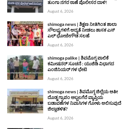
ತುಂಗಾ ನಗರ ಠಾಣೆ ಪೊಲೀಸರ ದಾಳಿ!
August 6, 2026
shimoga news | ಶಿಕ್ಷಣ ನೀತಿಗಿಂತ ಶಾಲಾ
ಸೌಲಭ್ಯಗಳಿಗೆ ಆದ್ಯತೆ ನೀಡಲು ಶಾಸಕ ಎಸ್
ಎಲ್ ಭೋಜೇಗೌಡ ಸಲಹೆ
August 6, 2026
shimoga palike | ಶಿವಮೊಗ್ಗ ಪಾಲಿಕೆ
ಕಮೀಷನರ್ ಸೂಚನೆ : ಯುಜಿಡಿ ವಿಭಾಗದ
ಎಂಜಿನಿಯರ್ ಗಳ ಭೇಟಿ
August 6, 2026
shimoga news | ಶಿವಮೊಗ್ಗ ಜಿಲ್ಲೆಯ ಅತೀ
ದೊಡ್ಡ ಗ್ರಾಪಂ ಅಬ್ಬಲಗೆರೆ ವ್ಯಾಪ್ತಿಯ
ಬಡಾವಣೆಗಳ ನಿವಾಸಿಗಳ ಗೋಳು ಆಲಿಸುವುದೆ
ಜಿಲ್ಲಾಡಳಿತ?
August 6, 2026