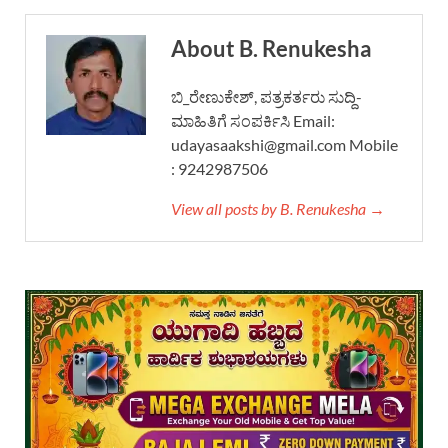
About B. Renukesha
ಬಿ_ರೇಣುಕೇಶ್, ಪತ್ರಕರ್ತರು ಸುದ್ದಿ-
ಮಾಹಿತಿಗೆ ಸಂಪರ್ಕಿಸಿ Email:
udayasaakshi@gmail.com Mobile
: 9242987506
View all posts by B. Renukesha →