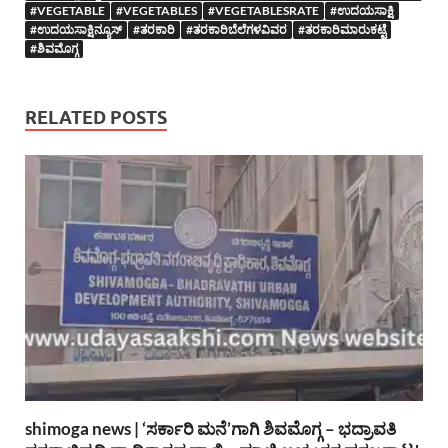
#VEGETABLE
#VEGETABLES
#VEGETABLESRATE
#ಉದಯಸಾಕ್ಷಿ
#ಉದಯಸಾಕ್ಷಿನ್ಯೂಸ್
#ತರಕಾರಿ
#ತರಕಾರಿಬೆಲೆಗಳವಿವರ
#ತರಕಾರಿಮಾರುಕಟ್ಟೆ
#ಶಿವಮೊಗ್ಗ
RELATED POSTS
shimoga news | ‘ಸರ್ಕಾರಿ ಮನೆ’ಗಾಗಿ ಶಿವಮೊಗ್ಗ – ಭದ್ರಾವತಿ