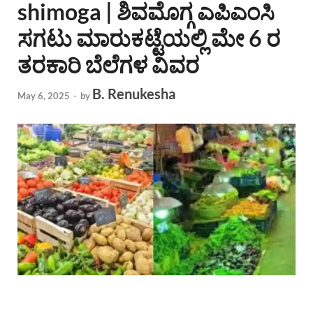
shimoga | ಶಿವಮೊಗ್ಗ ಎಪಿಎಂಸಿ
ಸಗಟು ಮಾರುಕಟ್ಟೆಯಲ್ಲಿ ಮೇ 6 ರ
ತರಕಾರಿ ಬೆಲೆಗಳ ವಿವರ
B. Renukesha
May 6, 2025
-
by