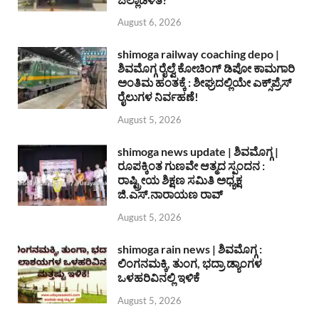
August 6, 2026
shimoga railway coaching depo |
ಶಿವಮೊಗ್ಗ ರೈಲ್ವೆ ಕೋಚಿಂಗ್ ಡಿಪೋ ಕಾಮಗಾರಿ
ಅಂತಿಮ ಹಂತಕ್ಕೆ : ಶೀಘ್ರದಲ್ಲಿಯೇ ಎಕ್ಸ್‌ಪ್ರೆಸ್
ರೈಲುಗಳ ನಿರ್ವಹಣೆ!
August 5, 2026
shimoga news update | ಶಿವಮೊಗ್ಗ |
ರೂಪಕ್ಕಿಂತ ಗುಣವೇ ಆತ್ಮದ ಸ್ಪಂದನ :
ರಾಷ್ಟ್ರೀಯ ಶಿಕ್ಷಣ ಸಮಿತಿ ಅಧ್ಯಕ್ಷ
ಜಿ.ಎಸ್.ನಾರಾಯಣ ರಾವ್
August 5, 2026
shimoga rain news | ಶಿವಮೊಗ್ಗ :
ಲಿಂಗನಮಕ್ಕಿ, ತುಂಗ, ಭದ್ರಾ ಡ್ಯಾಂಗಳ
ಒಳಹರಿವಿನಲ್ಲಿ ಇಳಿಕೆ
August 5, 2026