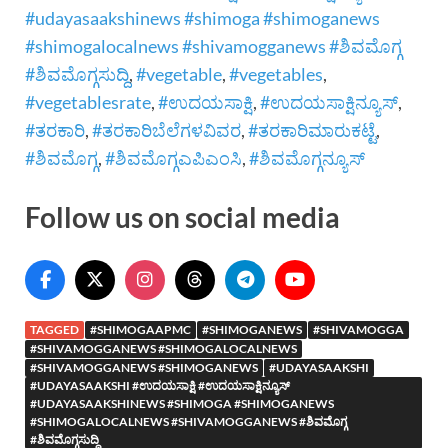
#udayasaakshinews #shimoga #shimoganews
#shimogalocalnews #shivamogganews #ಶಿವಮೊಗ್ಗ
#ಶಿವಮೊಗ್ಗಸುದ್ದಿ
,
#vegetable
,
#vegetables
,
#vegetablesrate
,
#ಉದಯಸಾಕ್ಷಿ
,
#ಉದಯಸಾಕ್ಷಿನ್ಯೂಸ್
,
#ತರಕಾರಿ
,
#ತರಕಾರಿಬೆಲೆಗಳವಿವರ
,
#ತರಕಾರಿಮಾರುಕಟ್ಟೆ
,
#ಶಿವಮೊಗ್ಗ
,
#ಶಿವಮೊಗ್ಗಎಪಿಎಂಸಿ
,
#ಶಿವಮೊಗ್ಗನ್ಯೂಸ್
Follow us on social media
TAGGED
#SHIMOGAAPMC
#SHIMOGANEWS
#SHIVAMOGGA
#SHIVAMOGGANEWS #SHIMOGALOCALNEWS
#SHIVAMOGGANEWS #SHIMOGANEWS
#UDAYASAAKSHI
#UDAYASAAKSHI #ಉದಯಸಾಕ್ಷಿ #ಉದಯಸಾಕ್ಷಿನ್ಯೂಸ್
#UDAYASAAKSHINEWS #SHIMOGA #SHIMOGANEWS
#SHIMOGALOCALNEWS #SHIVAMOGGANEWS #ಶಿವಮೊಗ್ಗ
#ಶಿವಮೊಗ್ಗಸುದ್ದಿ