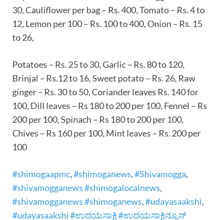
30, Cauliflower per bag – Rs. 400, Tomato – Rs. 4 to
12, Lemon per 100 – Rs. 100 to 400, Onion – Rs. 15
to 26,
Potatoes – Rs. 25 to 30, Garlic – Rs. 80 to 120,
Brinjal – Rs.12 to 16, Sweet potato – Rs. 26, Raw
ginger – Rs. 30 to 50, Coriander leaves Rs. 140 for
100, Dill leaves – Rs 180 to 200 per 100, Fennel – Rs
200 per 100, Spinach – Rs 180 to 200 per 100,
Chives – Rs 160 per 100, Mint leaves – Rs. 200 per
100
#shimogaapmc
,
#shimoganews
,
#Shivamogga
,
#shivamogganews #shimogalocalnews
,
#shivamogganews #shimoganews
,
#udayasaakshi
,
#udayasaakshi #ಉದಯಸಾಕ್ಷಿ #ಉದಯಸಾಕ್ಷಿನ್ಯೂಸ್