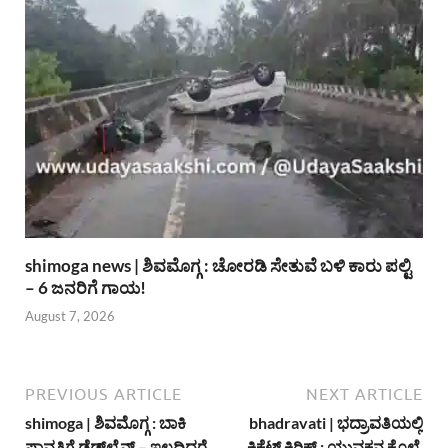
shimoga news | ಶಿವಮೊಗ್ಗ : ಚೋರಡಿ ಸೇತುವೆ ಬಳಿ ಕಾರು ಪಲ್ಟಿ
– 6 ಜನರಿಗೆ ಗಾಯ!
August 7, 2026
PREVIOUS ARTICLE
NEXT ARTICLE
shimoga | ಶಿವಮೊಗ್ಗ : ಬಾಕಿ
bhadravati | ಭದ್ರಾವತಿಯಲ್ಲಿ
ಪಾವತಿಗೆ ಡೆಡ್‌ಲೈನ್ – ಇಲ್ಲದಿದ್ದರೆ
ಕ್ರಿಕೆಟ್ ಕಿರಿಕ್ : ಯುವಕನ ಕೊಲೆ,