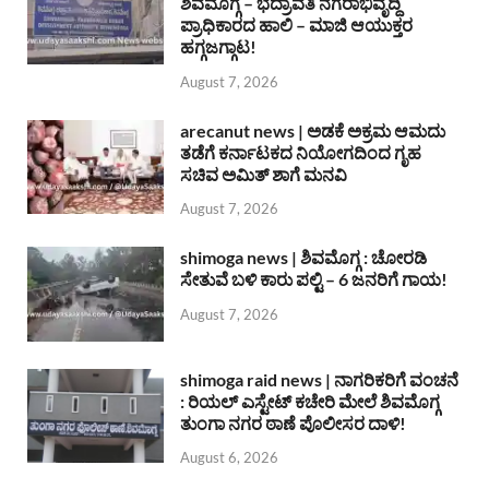
ಶಿವಮೊಗ್ಗ – ಭದ್ರಾವತಿ ನಗರಾಭಿವೃದ್ದಿ
ಪ್ರಾಧಿಕಾರದ ಹಾಲಿ – ಮಾಜಿ ಆಯುಕ್ತರ
ಹಗ್ಗಜಗ್ಗಾಟ!
August 7, 2026
arecanut news | ಅಡಕೆ ಅಕ್ರಮ ಆಮದು
ತಡೆಗೆ ಕರ್ನಾಟಕದ ನಿಯೋಗದಿಂದ ಗೃಹ
ಸಚಿವ ಅಮಿತ್ ಶಾಗೆ ಮನವಿ
August 7, 2026
shimoga news | ಶಿವಮೊಗ್ಗ : ಚೋರಡಿ
ಸೇತುವೆ ಬಳಿ ಕಾರು ಪಲ್ಟಿ – 6 ಜನರಿಗೆ ಗಾಯ!
August 7, 2026
shimoga raid news | ನಾಗರಿಕರಿಗೆ ವಂಚನೆ
: ರಿಯಲ್ ಎಸ್ಟೇಟ್ ಕಚೇರಿ ಮೇಲೆ ಶಿವಮೊಗ್ಗ
ತುಂಗಾ ನಗರ ಠಾಣೆ ಪೊಲೀಸರ ದಾಳಿ!
August 6, 2026