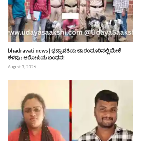
bhadravati news | ಭದ್ರಾವತಿಯ ಬಾರಂದೂರಿನಲ್ಲಿ ಮೇಕೆ
ಕಳವು : ಆರೋಪಿಯ ಬಂಧನ!
August 3, 2026