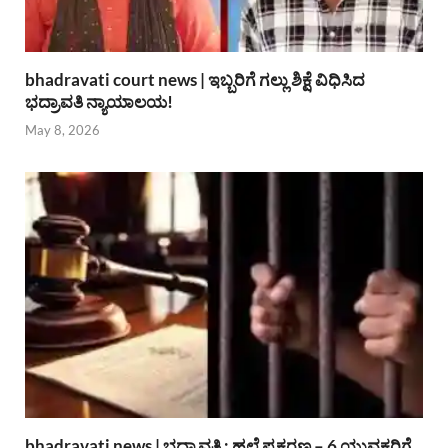
bhadravati court news | ಇಬ್ಬರಿಗೆ ಗಲ್ಲು ಶಿಕ್ಷೆ ವಿಧಿಸಿದ
ಭದ್ರಾವತಿ ನ್ಯಾಯಾಲಯ!
May 8, 2026
bhadravati news | ಭದ್ರಾವತಿ : ಹಲ್ಲೆ ಪ್ರಕರಣ – 6 ಯುವಕರಿಗೆ