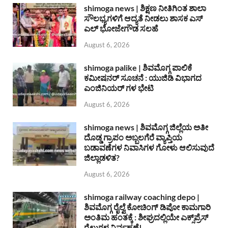
shimoga news | ಶಿಕ್ಷಣ ನೀತಿಗಿಂತ ಶಾಲಾ
ಸೌಲಭ್ಯಗಳಿಗೆ ಆದ್ಯತೆ ನೀಡಲು ಶಾಸಕ ಎಸ್
ಎಲ್ ಭೋಜೇಗೌಡ ಸಲಹೆ
August 6, 2026
shimoga palike | ಶಿವಮೊಗ್ಗ ಪಾಲಿಕೆ
ಕಮೀಷನರ್ ಸೂಚನೆ : ಯುಜಿಡಿ ವಿಭಾಗದ
ಎಂಜಿನಿಯರ್ ಗಳ ಭೇಟಿ
August 6, 2026
shimoga news | ಶಿವಮೊಗ್ಗ ಜಿಲ್ಲೆಯ ಅತೀ
ದೊಡ್ಡ ಗ್ರಾಪಂ ಅಬ್ಬಲಗೆರೆ ವ್ಯಾಪ್ತಿಯ
ಬಡಾವಣೆಗಳ ನಿವಾಸಿಗಳ ಗೋಳು ಆಲಿಸುವುದೆ
ಜಿಲ್ಲಾಡಳಿತ?
August 6, 2026
shimoga railway coaching depo |
ಶಿವಮೊಗ್ಗ ರೈಲ್ವೆ ಕೋಚಿಂಗ್ ಡಿಪೋ ಕಾಮಗಾರಿ
ಅಂತಿಮ ಹಂತಕ್ಕೆ : ಶೀಘ್ರದಲ್ಲಿಯೇ ಎಕ್ಸ್‌ಪ್ರೆಸ್
ರೈಲುಗಳ ನಿರ್ವಹಣೆ!