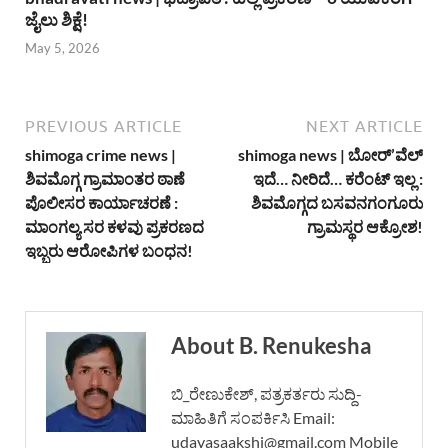
ಜೈಲು ಶಿಕ್ಷೆ!
May 5, 2026
PREVIOUS ARTICLE
NEXT ARTICLE
shimoga crime news |
shimoga news | ಬೋರ್’ವೆಲ್
ಶಿವಮೊಗ್ಗ ಗ್ರಾಮಾಂತರ ಠಾಣೆ
ಇದೆ… ನೀರಿದೆ… ಕರೆಂಟ್ ಇಲ್ಲ :
ಪೊಲೀಸರ ಕಾರ್ಯಾಚರಣೆ :
ಶಿವಮೊಗ್ಗದ ಬಸವನಗಂಗೂರು
ಮಾಂಗಲ್ಯ ಸರ ಕಳವು ಪ್ರಕರಣದ
ಗ್ರಾಮಸ್ಥರ ಆಕ್ರೋಶ!
ಇಬ್ಬರು ಆರೋಪಿಗಳ ಬಂಧನ!
About B. Renukesha
ಬಿ_ರೇಣುಕೇಶ್, ಪತ್ರಕರ್ತರು ಸುದ್ದಿ-
ಮಾಹಿತಿಗೆ ಸಂಪರ್ಕಿಸಿ Email:
udayasaakshi@gmail.com Mobile