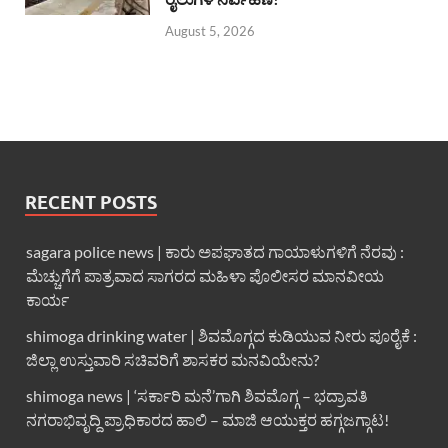
August 5, 2026
RECENT POSTS
sagara police news | ಕಾರು ಅಪಘಾತದ ಗಾಯಾಳುಗಳಿಗೆ ನೆರವು :
ಮೆಚ್ಚುಗೆಗೆ ಪಾತ್ರವಾದ ಸಾಗರದ ಮಹಿಳಾ ಪೊಲೀಸರ ಮಾನವೀಯ
ಕಾರ್ಯ
shimoga drinking water | ಶಿವಮೊಗ್ಗದ ಕುಡಿಯುವ ನೀರು ಪೂರೈಕೆ :
ಜಿಲ್ಲಾ ಉಸ್ತುವಾರಿ ಸಚಿವರಿಗೆ ಶಾಸಕರ ಮನವಿಯೇನು?
shimoga news | ‘ಸರ್ಕಾರಿ ಮನೆ’ಗಾಗಿ ಶಿವಮೊಗ್ಗ – ಭದ್ರಾವತಿ
ನಗರಾಭಿವೃದ್ದಿ ಪ್ರಾಧಿಕಾರದ ಹಾಲಿ – ಮಾಜಿ ಆಯುಕ್ತರ ಹಗ್ಗಜಗ್ಗಾಟ!