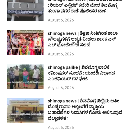
: ರಿಯಲ್ ಎಸ್ಟೇಟ್ ಕಚೇರಿ ಮೇಲೆ ಶಿವಮೊಗ್ಗ
ತುಂಗಾ ನಗರ ಠಾಣೆ ಪೊಲೀಸರ ದಾಳಿ!
August 6, 2026
shimoga news | ಶಿಕ್ಷಣ ನೀತಿಗಿಂತ ಶಾಲಾ
ಸೌಲಭ್ಯಗಳಿಗೆ ಆದ್ಯತೆ ನೀಡಲು ಶಾಸಕ ಎಸ್
ಎಲ್ ಭೋಜೇಗೌಡ ಸಲಹೆ
August 6, 2026
shimoga palike | ಶಿವಮೊಗ್ಗ ಪಾಲಿಕೆ
ಕಮೀಷನರ್ ಸೂಚನೆ : ಯುಜಿಡಿ ವಿಭಾಗದ
ಎಂಜಿನಿಯರ್ ಗಳ ಭೇಟಿ
August 6, 2026
shimoga news | ಶಿವಮೊಗ್ಗ ಜಿಲ್ಲೆಯ ಅತೀ
ದೊಡ್ಡ ಗ್ರಾಪಂ ಅಬ್ಬಲಗೆರೆ ವ್ಯಾಪ್ತಿಯ
ಬಡಾವಣೆಗಳ ನಿವಾಸಿಗಳ ಗೋಳು ಆಲಿಸುವುದೆ
ಜಿಲ್ಲಾಡಳಿತ?
August 6, 2026