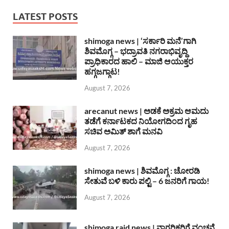
LATEST POSTS
shimoga news | ‘ಸರ್ಕಾರಿ ಮನೆ’ಗಾಗಿ
ಶಿವಮೊಗ್ಗ – ಭದ್ರಾವತಿ ನಗರಾಭಿವೃದ್ದಿ
ಪ್ರಾಧಿಕಾರದ ಹಾಲಿ – ಮಾಜಿ ಆಯುಕ್ತರ
ಹಗ್ಗಜಗ್ಗಾಟ!
August 7, 2026
arecanut news | ಅಡಕೆ ಅಕ್ರಮ ಆಮದು
ತಡೆಗೆ ಕರ್ನಾಟಕದ ನಿಯೋಗದಿಂದ ಗೃಹ
ಸಚಿವ ಅಮಿತ್ ಶಾಗೆ ಮನವಿ
August 7, 2026
shimoga news | ಶಿವಮೊಗ್ಗ : ಚೋರಡಿ
ಸೇತುವೆ ಬಳಿ ಕಾರು ಪಲ್ಟಿ – 6 ಜನರಿಗೆ ಗಾಯ!
August 7, 2026
shimoga raid news | ನಾಗರಿಕರಿಗೆ ವಂಚನೆ