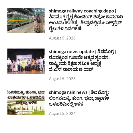
shimoga railway coaching depo |
ಶಿವಮೊಗ್ಗ ರೈಲ್ವೆ ಕೋಚಿಂಗ್ ಡಿಪೋ ಕಾಮಗಾರಿ
ಅಂತಿಮ ಹಂತಕ್ಕೆ : ಶೀಘ್ರದಲ್ಲಿಯೇ ಎಕ್ಸ್‌ಪ್ರೆಸ್
ರೈಲುಗಳ ನಿರ್ವಹಣೆ!
August 5, 2026
shimoga news update | ಶಿವಮೊಗ್ಗ |
ರೂಪಕ್ಕಿಂತ ಗುಣವೇ ಆತ್ಮದ ಸ್ಪಂದನ :
ರಾಷ್ಟ್ರೀಯ ಶಿಕ್ಷಣ ಸಮಿತಿ ಅಧ್ಯಕ್ಷ
ಜಿ.ಎಸ್.ನಾರಾಯಣ ರಾವ್
August 5, 2026
shimoga rain news | ಶಿವಮೊಗ್ಗ :
ಲಿಂಗನಮಕ್ಕಿ, ತುಂಗ, ಭದ್ರಾ ಡ್ಯಾಂಗಳ
ಒಳಹರಿವಿನಲ್ಲಿ ಇಳಿಕೆ
August 5, 2026