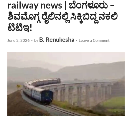
railway news | ಬೆಂಗಳೂರು –
ಶಿವಮೊಗ್ಗ ರೈಲಿನಲ್ಲಿ ಸಿಕ್ಕಿಬಿದ್ದ ನಕಲಿ
ಟಿಟಿಇ!
B. Renukesha
June 3, 2026
-
by
-
Leave a Comment