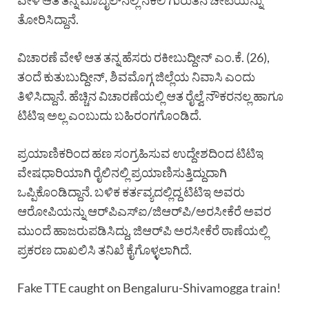
ವೇಳೆ ಆತ ತನ್ನ ಮೊಬೈಲ್‌ನಲ್ಲಿ ನಕಲಿ ಗುರುತಿನ ಚೀಟಿಯನ್ನು
ತೋರಿಸಿದ್ದಾನೆ.
ವಿಚಾರಣೆ ವೇಳೆ ಆತ ತನ್ನ ಹೆಸರು ರಕೀಬುದ್ದೀನ್ ಎಂ.ಕೆ. (26),
ತಂದೆ ಕುತುಬುದ್ದೀನ್, ಶಿವಮೊಗ್ಗ ಜಿಲ್ಲೆಯ ನಿವಾಸಿ ಎಂದು
ತಿಳಿಸಿದ್ದಾನೆ. ಹೆಚ್ಚಿನ ವಿಚಾರಣೆಯಲ್ಲಿ ಆತ ರೈಲ್ವೆ ನೌಕರನಲ್ಲ ಹಾಗೂ
ಟಿಟಿಇ ಅಲ್ಲ ಎಂಬುದು ಬಹಿರಂಗಗೊಂಡಿದೆ.
ಪ್ರಯಾಣಿಕರಿಂದ ಹಣ ಸಂಗ್ರಹಿಸುವ ಉದ್ದೇಶದಿಂದ ಟಿಟಿಇ
ವೇಷಧಾರಿಯಾಗಿ ರೈಲಿನಲ್ಲಿ ಪ್ರಯಾಣಿಸುತ್ತಿದ್ದುದಾಗಿ
ಒಪ್ಪಿಕೊಂಡಿದ್ದಾನೆ. ಬಳಿಕ ಕರ್ತವ್ಯದಲ್ಲಿದ್ದ ಟಿಟಿಇ ಅವರು
ಆರೋಪಿಯನ್ನು ಆರ್‌ಪಿಎಸ್‌ಐ/ಜಿಆರ್‌ಪಿ/ಅರಸೀಕೆರೆ ಅವರ
ಮುಂದೆ ಹಾಜರುಪಡಿಸಿದ್ದು, ಜಿಆರ್‌ಪಿ ಅರಸೀಕೆರೆ ಠಾಣೆಯಲ್ಲಿ
ಪ್ರಕರಣ ದಾಖಲಿಸಿ ತನಿಖೆ ಕೈಗೊಳ್ಳಲಾಗಿದೆ.
Fake TTE caught on Bengaluru-Shivamogga train!