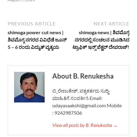
PREVIOUS ARTICLE
NEXT ARTICLE
shimoga power cut news |
shimoga news | ಶಿವಮೊಗ್ಗ
ಶಿವಮೊಗ್ಗ ನಗರದ ವಿವಿಧೆಡೆ ಜೂನ್
ನಗರದಲ್ಲಿ ಸಂಚಲನ ಮೂಡಿಸಿದ
5 – 6 ರಂದು ವಿದ್ಯುತ್ ವ್ಯತ್ಯಯ
ಟ್ರಾಫಿಕ್ ಇನ್ಸ್’ಪೆಕ್ಟರ್ ದೇವರಾಜ್!
About B. Renukesha
ಬಿ_ರೇಣುಕೇಶ್, ಪತ್ರಕರ್ತರು ಸುದ್ದಿ-
ಮಾಹಿತಿಗೆ ಸಂಪರ್ಕಿಸಿ Email:
udayasaakshi@gmail.com Mobile
: 9242987506
View all posts by B. Renukesha →