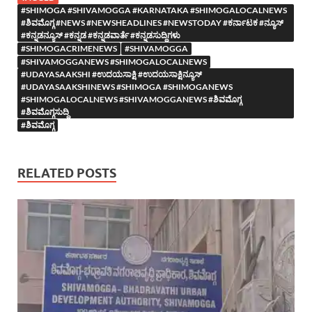
#SHIMOGA #SHIVAMOGGA #KARNATAKA #SHIMOGALOCALNEWS
#ಶಿವಮೊಗ್ಗ #NEWS #NEWSHEADLINES #NEWSTODAY #ಕರ್ನಾಟಕ #ನ್ಯೂಸ್
#ಕನ್ನಡನ್ಯೂಸ್ #ಕನ್ನಡ #ಕನ್ನಡವಾರ್ತೆ #ಕನ್ನಡಸುದ್ದಿಗಳು
#SHIMOGACRIMENEWS
#SHIVAMOGGA
#SHIVAMOGGANEWS #SHIMOGALOCALNEWS
#UDAYASAAKSHI #ಉದಯಸಾಕ್ಷಿ #ಉದಯಸಾಕ್ಷಿನ್ಯೂಸ್
#UDAYASAAKSHINEWS #SHIMOGA #SHIMOGANEWS
#SHIMOGALOCALNEWS #SHIVAMOGGANEWS #ಶಿವಮೊಗ್ಗ
#ಶಿವಮೊಗ್ಗಸುದ್ದಿ
#ಶಿವಮೊಗ್ಗ
RELATED POSTS