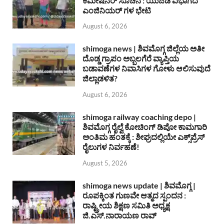
ಕಮೀಷನರ್ ಸೂಚನೆ : ಯುಜಿಡಿ ವಿಭಾಗದ
ಎಂಜಿನಿಯರ್ ಗಳ ಭೇಟಿ
August 6, 2026
shimoga news | ಶಿವಮೊಗ್ಗ ಜಿಲ್ಲೆಯ ಅತೀ
ದೊಡ್ಡ ಗ್ರಾಪಂ ಅಬ್ಬಲಗೆರೆ ವ್ಯಾಪ್ತಿಯ
ಬಡಾವಣೆಗಳ ನಿವಾಸಿಗಳ ಗೋಳು ಆಲಿಸುವುದೆ
ಜಿಲ್ಲಾಡಳಿತ?
August 6, 2026
shimoga railway coaching depo |
ಶಿವಮೊಗ್ಗ ರೈಲ್ವೆ ಕೋಚಿಂಗ್ ಡಿಪೋ ಕಾಮಗಾರಿ
ಅಂತಿಮ ಹಂತಕ್ಕೆ : ಶೀಘ್ರದಲ್ಲಿಯೇ ಎಕ್ಸ್‌ಪ್ರೆಸ್
ರೈಲುಗಳ ನಿರ್ವಹಣೆ!
August 5, 2026
shimoga news update | ಶಿವಮೊಗ್ಗ |
ರೂಪಕ್ಕಿಂತ ಗುಣವೇ ಆತ್ಮದ ಸ್ಪಂದನ :
ರಾಷ್ಟ್ರೀಯ ಶಿಕ್ಷಣ ಸಮಿತಿ ಅಧ್ಯಕ್ಷ
ಜಿ.ಎಸ್.ನಾರಾಯಣ ರಾವ್