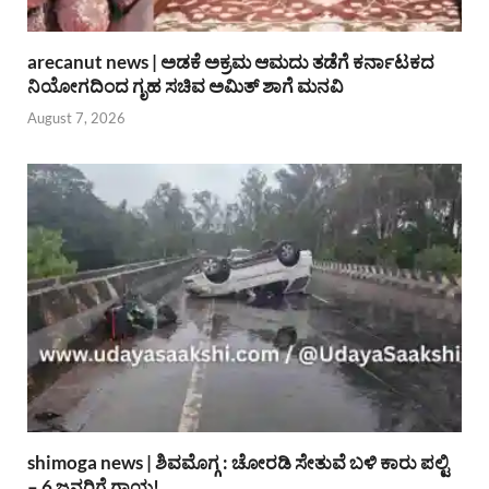
arecanut news | ಅಡಕೆ ಅಕ್ರಮ ಆಮದು ತಡೆಗೆ ಕರ್ನಾಟಕದ
ನಿಯೋಗದಿಂದ ಗೃಹ ಸಚಿವ ಅಮಿತ್ ಶಾಗೆ ಮನವಿ
August 7, 2026
shimoga news | ಶಿವಮೊಗ್ಗ : ಚೋರಡಿ ಸೇತುವೆ ಬಳಿ ಕಾರು ಪಲ್ಟಿ
– 6 ಜನರಿಗೆ ಗಾಯ!