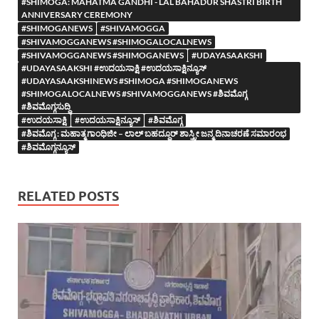
#SHIMOGA: MAHATMA GANDHI - LAL BAHADUR SHASTRI BIRTH
ANNIVERSARY CEREMONY
#SHIMOGANEWS
#SHIVAMOGGA
#SHIVAMOGGANEWS #SHIMOGALOCALNEWS
#SHIVAMOGGANEWS #SHIMOGANEWS
#UDAYASAAKSHI
#UDAYASAAKSHI #ಉದಯಸಾಕ್ಷಿ #ಉದಯಸಾಕ್ಷಿನ್ಯೂಸ್
#UDAYASAAKSHINEWS #SHIMOGA #SHIMOGANEWS
#SHIMOGALOCALNEWS #SHIVAMOGGANEWS #ಶಿವಮೊಗ್ಗ
#ಶಿವಮೊಗ್ಗಸುದ್ದಿ
#ಉದಯಸಾಕ್ಷಿ
#ಉದಯಸಾಕ್ಷಿನ್ಯೂಸ್
#ಶಿವಮೊಗ್ಗ
#ಶಿವಮೊಗ್ಗ : ಮಹಾತ್ಮ ಗಾಂಧಿಜೀ – ಲಾಲ್ ಬಹದ್ಧೂರ್ ಶಾಸ್ತ್ರೀ ಜನ್ಮ ದಿನಾಚರಣೆ ಸಮಾರಂಭ
#ಶಿವಮೊಗ್ಗನ್ಯೂಸ್
RELATED POSTS