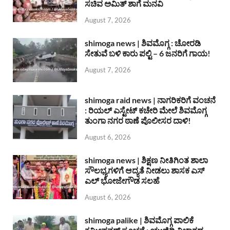
ಸಚಿವ ಅಮಿತ್ ಶಾಗೆ ಮನವಿ
August 7, 2026
shimoga news | ಶಿವಮೊಗ್ಗ : ಚೋರಡಿ
ಸೇತುವೆ ಬಳಿ ಕಾರು ಪಲ್ಟಿ – 6 ಜನರಿಗೆ ಗಾಯ!
August 7, 2026
shimoga raid news | ನಾಗರಿಕರಿಗೆ ವಂಚನೆ
: ರಿಯಲ್ ಎಸ್ಟೇಟ್ ಕಚೇರಿ ಮೇಲೆ ಶಿವಮೊಗ್ಗ
ತುಂಗಾ ನಗರ ಠಾಣೆ ಪೊಲೀಸರ ದಾಳಿ!
August 6, 2026
shimoga news | ಶಿಕ್ಷಣ ನೀತಿಗಿಂತ ಶಾಲಾ
ಸೌಲಭ್ಯಗಳಿಗೆ ಆದ್ಯತೆ ನೀಡಲು ಶಾಸಕ ಎಸ್
ಎಲ್ ಭೋಜೇಗೌಡ ಸಲಹೆ
August 6, 2026
shimoga palike | ಶಿವಮೊಗ್ಗ ಪಾಲಿಕೆ