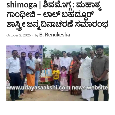
shimoga | ಶಿವಮೊಗ್ಗ : ಮಹಾತ್ಮ
ಗಾಂಧೀಜಿ – ಲಾಲ್ ಬಹದ್ದೂರ್
ಶಾಸ್ತ್ರೀ ಜನ್ಮ ದಿನಾಚರಣೆ ಸಮಾರಂಭ
B. Renukesha
October 2, 2025
-
by