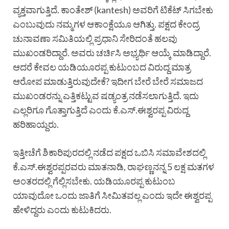
ವ್ಯಕ್ತವಾಗುತ್ತಿದೆ. ಕಾಂತೇಶ‍್ (kantesh) ಅವರಿಗೆ ಟಿಕೆಟ್ ಸಿಗಬೇಕು
ಎಂಬುವುದು ನಮ್ಮಗಳ ಆಕಾಂಕ್ಷೆಯೂ ಆಗಿತ್ತು. ಪಕ್ಷದ ಕೇಂದ್ರ
ಚುನಾವಣಾ ಸಮಿತಿಯಲ್ಲಿ ಪ್ರಧಾನಿ ಸೇರಿದಂತೆ ಹಲವು
ಮುಖಂಡರಿದ್ದಾರೆ. ಅವರು ಚರ್ಚಿಸಿ ಅಭ್ಯರ್ಥಿ ಆಯ್ಕೆ ಮಾಡಿದ್ದಾರೆ.
ಆದರೆ ಕೇವಲ ಯಡಿಯೂರಪ್ಪ ಕುಟುಂಬದ ವಿರುದ್ದ ಮಾತ್ರ
ಆರೋಪ ಮಾಡುತ್ತಿರುವುದೇಕೆ? ಇದೀಗ ಬೇರೆ ಬೇರೆ ಸಮಾಜದ
ಮುಖಂಡರನ್ನು ಎತ್ತಿಕಟ್ಟುವ ಷಡ್ಯಂತ್ರ ನಡೆಸಲಾಗುತ್ತಿದೆ. ಇದು
ಎಲ್ಲರಿಗೂ ಗೊತ್ತಾಗುತ್ತಿದೆ ಎಂದು ಕೆ.ಎಸ್.ಈಶ್ವರಪ್ಪ ವಿರುದ್ದ
ಹರಿಹಾಯ್ದರು.
ಇತ್ತೀಚೆಗೆ ಶಿಕಾರಿಪುರದಲ್ಲಿ ನಡೆದ ಪಕ್ಷದ ಒಬಿಸಿ ಸಮಾವೇಶದಲ್ಲಿ
ಕೆ.ಎಸ್.ಈಶ್ವರಪ್ಪರವರು ಮಾತನಾಡಿ, ರಾಘಣ್ಣನನ್ನ 5 ಲಕ್ಷ ಮತಗಳ
ಅಂತರದಲ್ಲಿ ಗೆಲ್ಲಿಸಬೇಕು. ಯಡಿಯೂರಪ್ಪ ಕುಟುಂಬ
ಯಾವುದೋ ಒಂದು ಜಾತಿಗೆ ಸೀಮಿತವಲ್ಲ ಎಂದು ಇದೇ ಈಶ್ವರಪ್ಪ
ಹೇಳಿದ್ದರು ಎಂದು ಕುಟುಕಿದರು.