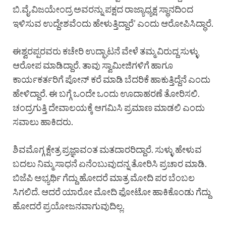
ಬಿ.ವೈ.ವಿಜಯೇಂದ್ರ ಅವರನ್ನು ಪಕ್ಷದ ರಾಜ್ಯಾಧ್ಯಕ್ಷ ಸ್ಥಾನದಿಂದ
ಇಳಿಸುವ ಉದ್ದೇಶವೆಂದು ಹೇಳುತ್ತಿದ್ದಾರೆ’ ಎಂದು ಆರೋಪಿಸಿದ್ಧಾರೆ.
ಈಶ್ವರಪ್ಪರವರು ಕಚೇರಿ ಉದ್ಘಾಟನೆ ವೇಳೆ ತಮ್ಮ ವಿರುದ್ದ ಸುಳ್ಳು
ಆರೋಪ ಮಾಡಿದ್ದಾರೆ. ತಾವು ಸ್ವಾಮೀಜಿಗಳಿಗೆ ಹಾಗೂ
ಕಾರ್ಯಕರ್ತರಿಗೆ ಪೋನ್ ಕರೆ ಮಾಡಿ ಬೆದರಿಕೆ ಹಾಕುತ್ತಿದ್ದೆನೆ ಎಂದು
ಹೇಳಿದ್ದಾರೆ. ಈ ಬಗ್ಗೆ ಒಂದೇ ಒಂದು ಊದಾಹರಣೆ ತೋರಿಸಲಿ.
ಚಂದ್ರಗುತ್ತಿ ದೇವಾಲಯಕ್ಕೆ ಆಗಮಿಸಿ ಪ್ರಮಾಣ ಮಾಡಲಿ ಎಂದು
ಸವಾಲು ಹಾಕಿದರು.
ಶಿವಮೊಗ್ಗ ಕ್ಷೇತ್ರ ಪ್ರಜ್ಞಾವಂತ ಮತದಾರರಿದ್ದಾರೆ. ಸುಳ್ಳು ಹೇಳುವ
ಬದಲು ನಿಮ್ಮ ಸಾಧನೆ ಏನೆಂಬುವುದನ್ನ ತೋರಿಸಿ ಪ್ರಚಾರ ಮಾಡಿ.
ಬಿಜೆಪಿ ಅಭ್ಯರ್ಥಿ ಗೆದ್ದು ಹೋದರೆ ಮಾತ್ರ ಮೋದಿ ಪರ ಬೆಂಬಲ
ಸಿಗಲಿದೆ. ಆದರೆ ಯಾರೋ ಮೋದಿ ಫೋಟೋ ಹಾಕಿಕೊಂಡು ಗೆದ್ದು
ಹೋದರೆ ಪ್ರಯೋಜನವಾಗುವುದಿಲ್ಲ.