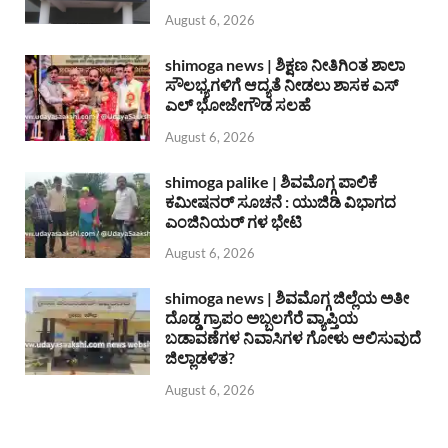
August 6, 2026
shimoga news | ಶಿಕ್ಷಣ ನೀತಿಗಿಂತ ಶಾಲಾ
ಸೌಲಭ್ಯಗಳಿಗೆ ಆದ್ಯತೆ ನೀಡಲು ಶಾಸಕ ಎಸ್
ಎಲ್ ಭೋಜೇಗೌಡ ಸಲಹೆ
August 6, 2026
shimoga palike | ಶಿವಮೊಗ್ಗ ಪಾಲಿಕೆ
ಕಮೀಷನರ್ ಸೂಚನೆ : ಯುಜಿಡಿ ವಿಭಾಗದ
ಎಂಜಿನಿಯರ್ ಗಳ ಭೇಟಿ
August 6, 2026
shimoga news | ಶಿವಮೊಗ್ಗ ಜಿಲ್ಲೆಯ ಅತೀ
ದೊಡ್ಡ ಗ್ರಾಪಂ ಅಬ್ಬಲಗೆರೆ ವ್ಯಾಪ್ತಿಯ
ಬಡಾವಣೆಗಳ ನಿವಾಸಿಗಳ ಗೋಳು ಆಲಿಸುವುದೆ
ಜಿಲ್ಲಾಡಳಿತ?
August 6, 2026