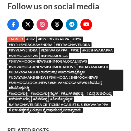
Follow us on social media
TAGGED
#BSY
#BSYEDIYURAPPA
#BYR
#BYR #BYRAGHAVENDRA
#BYRAGHAVENDRA
#BYVIJAYENDRA
#ESHWARAPPA
#KSE
#KSESHWARAPPA
#SHIMOGANEWS
#SHIVAMOGGA
#SHIVAMOGGANEWS #SHIMOGALOCALNEWS
#SHIVAMOGGANEWS #SHIMOGANEWS
#UDAYASAAKSHI
#UDAYASAAKSHI #ಉದಯಸಾಕ್ಷಿ #ಉದಯಸಾಕ್ಷಿನ್ಯೂಸ್
#UDAYASAAKSHINEWS #SHIMOGA #SHIMOGANEWS
#SHIMOGALOCALNEWS #SHIVAMOGGANEWS #ಶಿವಮೊಗ್ಗ
#ಶಿವಮೊಗ್ಗಸುದ್ದಿ
#ಉದಯಸಾಕ್ಷಿ
#ಉದಯಸಾಕ್ಷಿನ್ಯೂಸ್
#ಕೆ.ಎಸ್.ಈಶ್ವರಪ್ಪ
#ಬಿ.ವೈ.ರಾಘವೇಂದ್ರ
#ಯಡಿಯೂರಪ್ಪ
#ಶಿವಮೊಗ್ಗ
#ಶಿವಮೊಗ್ಗನ್ಯೂಸ್
B.Y.RAGHAVENDRA CRITICISM AGAINST K. S. ESHWARAPPA!
ಕೆ.ಎಸ್.ಈಶ್ವರಪ್ಪ ವಿರುದ್ದ ಬಿ.ವೈ.ರಾಘವೇಂದ್ರ ಟೀಕಾಪ್ರಹಾರ!
RELATED POSTS