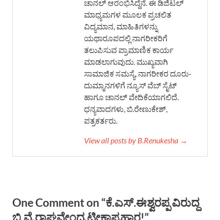
ಚಾನಲ್ ಆರಂಭಿಸಿದ್ದೆನೆ. ಈ ಡಿಜಿಟಲ್
ಮಾಧ್ಯಮಗಳ ಮೂಲಕ ಪ್ರಚಲಿತ
ವಿದ್ಯಮಾನ, ಮಾಹಿತಿಗಳನ್ನು
ಯಥಾರೂಪದಲ್ಲಿ ನಾಗರೀಕರಿಗೆ
ತಲುಪಿಸುವ ಪ್ರಾಮಾಣಿಕ ಕಾರ್ಯ
ಮಾಡಲಾಗುವುದು. ಮುಖ್ಯವಾಗಿ
ಸಾಮಾಜಿಕ ಸಮಸ್ಯೆ, ನಾಗರೀಕರ ದೂರು-
ದುಮ್ಮಾನಗಳಿಗೆ ನ್ಯೂಸ್ ವೆಬ್ ಸೈಟ್
ಹಾಗೂ ಚಾನಲ್ ವೇದಿಕೆಯಾಗಲಿದೆ.
ಧನ್ಯವಾದಗಳು, ಬಿ.ರೇಣುಕೇಶ್,
ಪತ್ರಕರ್ತರು.
View all posts by B.Renukesha →
One Comment on “ಕೆ.ಎಸ್.ಈಶ್ವರಪ್ಪ ವಿರುದ್ದ
ಬಿ.ವೈ.ರಾಘವೇಂದ್ರ ಟೀಕಾಪ್ರಹಾರ!”