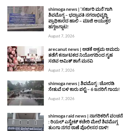
shimoga news | ‘ಸರ್ಕಾರಿ ಮನೆ’ಗಾಗಿ
ಶಿವಮೊಗ್ಗ – ಭದ್ರಾವತಿ ನಗರಾಭಿವೃದ್ದಿ
ಪ್ರಾಧಿಕಾರದ ಹಾಲಿ – ಮಾಜಿ ಆಯುಕ್ತರ
ಹಗ್ಗಜಗ್ಗಾಟ!
August 7, 2026
arecanut news | ಅಡಕೆ ಅಕ್ರಮ ಆಮದು
ತಡೆಗೆ ಕರ್ನಾಟಕದ ನಿಯೋಗದಿಂದ ಗೃಹ
ಸಚಿವ ಅಮಿತ್ ಶಾಗೆ ಮನವಿ
August 7, 2026
shimoga news | ಶಿವಮೊಗ್ಗ : ಚೋರಡಿ
ಸೇತುವೆ ಬಳಿ ಕಾರು ಪಲ್ಟಿ – 6 ಜನರಿಗೆ ಗಾಯ!
August 7, 2026
shimoga raid news | ನಾಗರಿಕರಿಗೆ ವಂಚನೆ
: ರಿಯಲ್ ಎಸ್ಟೇಟ್ ಕಚೇರಿ ಮೇಲೆ ಶಿವಮೊಗ್ಗ
ತುಂಗಾ ನಗರ ಠಾಣೆ ಪೊಲೀಸರ ದಾಳಿ!