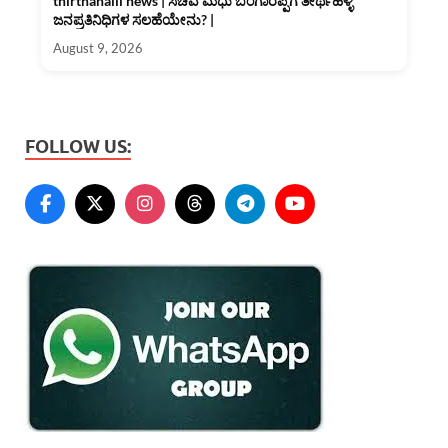
thirthahalli news | ಸಚಿವ ಮಧು ಬಂಗಾರಪ್ಪಗೆ ತೀರ್ಥಹಳ್ಳಿ
ಜನಪ್ರತಿನಿಧಿಗಳ ಸಲಹೆಯೇನು? |
August 9, 2026
FOLLOW US: