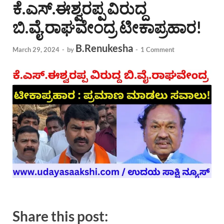
ಕೆ.ಎಸ್.ಈಶ್ವರಪ್ಪ ವಿರುದ್ದ
ಬಿ.ವೈ.ರಾಘವೇಂದ್ರ ಟೀಕಾಪ್ರಹಾರ!
B.Renukesha
March 29, 2024
-
by
-
1 Comment
Share this post: