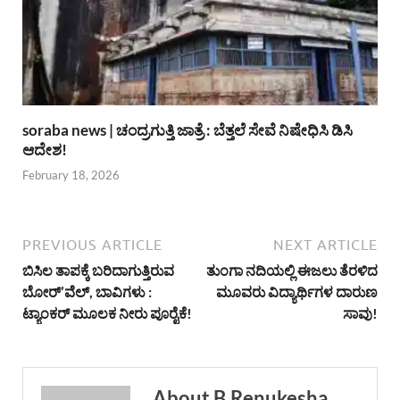
soraba news | ಚಂದ್ರಗುತ್ತಿ ಜಾತ್ರೆ : ಬೆತ್ತಲೆ ಸೇವೆ ನಿಷೇಧಿಸಿ ಡಿಸಿ
ಆದೇಶ!
February 18, 2026
PREVIOUS ARTICLE
NEXT ARTICLE
ಬಿಸಿಲ ತಾಪಕ್ಕೆ ಬರಿದಾಗುತ್ತಿರುವ
ತುಂಗಾ ನದಿಯಲ್ಲಿ ಈಜಲು ತೆರಳಿದ
ಬೋರ್’ವೆಲ್, ಬಾವಿಗಳು :
ಮೂವರು ವಿದ್ಯಾರ್ಥಿಗಳ ದಾರುಣ
ಟ್ಯಾಂಕರ್ ಮೂಲಕ ನೀರು ಪೂರೈಕೆ!
ಸಾವು!
About B.Renukesha