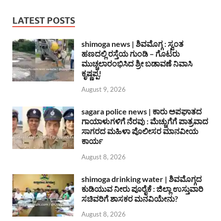
LATEST POSTS
shimoga news | ಶಿವಮೊಗ್ಗ : ಸ್ವಂತ
ಹಣದಲ್ಲಿ ರಸ್ತೆಯ ಗುಂಡಿ – ಗೊಟರು
ಮುಚ್ಚಲಾರಂಭಿಸಿದ ಶ್ರೀ ಬಡಾವಣೆ ನಿವಾಸಿ
ಕೃಷ್ಣಪ್ಪ!
August 9, 2026
sagara police news | ಕಾರು ಅಪಘಾತದ
ಗಾಯಾಳುಗಳಿಗೆ ನೆರವು : ಮೆಚ್ಚುಗೆಗೆ ಪಾತ್ರವಾದ
ಸಾಗರದ ಮಹಿಳಾ ಪೊಲೀಸರ ಮಾನವೀಯ
ಕಾರ್ಯ
August 8, 2026
shimoga drinking water | ಶಿವಮೊಗ್ಗದ
ಕುಡಿಯುವ ನೀರು ಪೂರೈಕೆ : ಜಿಲ್ಲಾ ಉಸ್ತುವಾರಿ
ಸಚಿವರಿಗೆ ಶಾಸಕರ ಮನವಿಯೇನು?
August 8, 2026