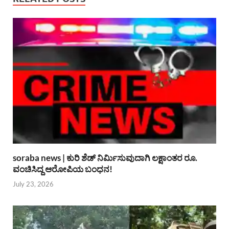
soraba news | ಕುರಿ ಶೆಡ್ ನಿರ್ಮಿಸುವುದಾಗಿ ಲಕ್ಷಾಂತರ ರೂ.
ವಂಚಿಸಿದ್ದ ಆರೋಪಿಯ ಬಂಧನ!
July 23, 2026