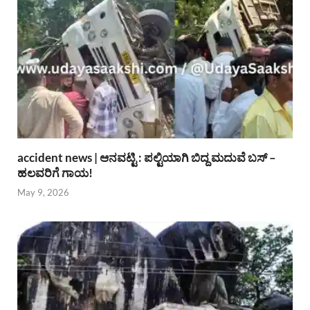
accident news | ಆನವಟ್ಟಿ : ಪಲ್ಟಿಯಾಗಿ ಬಿದ್ದ ಮದುವೆ ಬಸ್ –
ಹಲವರಿಗೆ ಗಾಯ!
May 9, 2026