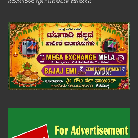
ನಿಯೋಗದಿಂದ ಗೃಹ ಸಚಿವ ಅಮಿತ್ ಶಾಗೆ ಮನವಿ