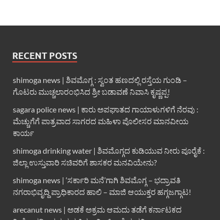
RECENT POSTS
shimoga news | ಶಿವಮೊಗ್ಗ : ಸ್ವಂತ ಹಣದಲ್ಲಿ ರಸ್ತೆಯ ಗುಂಡಿ –
ಗೊಟರು ಮುಚ್ಚಲಾರಂಭಿಸಿದ ಶ್ರೀ ಬಡಾವಣೆ ನಿವಾಸಿ ಕೃಷ್ಣಪ್ಪ!
sagara police news | ಕಾರು ಅಪಘಾತದ ಗಾಯಾಳುಗಳಿಗೆ ನೆರವು :
ಮೆಚ್ಚುಗೆಗೆ ಪಾತ್ರವಾದ ಸಾಗರದ ಮಹಿಳಾ ಪೊಲೀಸರ ಮಾನವೀಯ
ಕಾರ್ಯ
shimoga drinking water | ಶಿವಮೊಗ್ಗದ ಕುಡಿಯುವ ನೀರು ಪೂರೈಕೆ :
ಜಿಲ್ಲಾ ಉಸ್ತುವಾರಿ ಸಚಿವರಿಗೆ ಶಾಸಕರ ಮನವಿಯೇನು?
shimoga news | ‘ಸರ್ಕಾರಿ ಮನೆ’ಗಾಗಿ ಶಿವಮೊಗ್ಗ – ಭದ್ರಾವತಿ
ನಗರಾಭಿವೃದ್ದಿ ಪ್ರಾಧಿಕಾರದ ಹಾಲಿ – ಮಾಜಿ ಆಯುಕ್ತರ ಹಗ್ಗಜಗ್ಗಾಟ!
arecanut news | ಅಡಕೆ ಅಕ್ರಮ ಆಮದು ತಡೆಗೆ ಕರ್ನಾಟಕದ